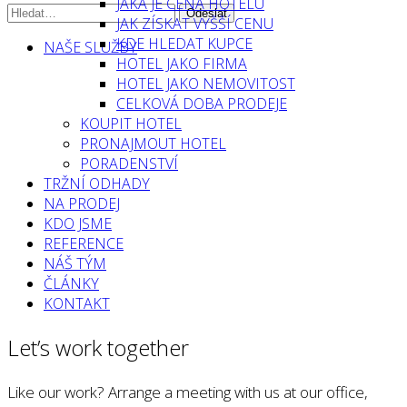
JAKÁ JE CENA HOTELU
JAK ZÍSKAT VYŠŠÍ CENU
KDE HLEDAT KUPCE
NAŠE SLUŽBY
HOTEL JAKO FIRMA
HOTEL JAKO NEMOVITOST
CELKOVÁ DOBA PRODEJE
KOUPIT HOTEL
PRONAJMOUT HOTEL
PORADENSTVÍ
TRŽNÍ ODHADY
NA PRODEJ
KDO JSME
REFERENCE
NÁŠ TÝM
ČLÁNKY
KONTAKT
Let’s work together
Like our work? Arrange a meeting with us at our office,