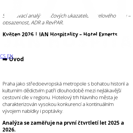
Srovnávací analýza klíčových ukazatelů hotelového trhu –
obsazenost, ADR a RevPAR.
Květen 2026 | JAN Hospitality – Hotel Experts
CS
EN
➡️ Úvod
Praha jako středoevropská metropole s bohatou historií a
kulturním dědictvím patří dlouhodobě mezi nejlákavější
cestovní cíle v regionu. Hotelový trh hlavního města je
charakterizován vysokou konkurencí a kontinuálním
vývojem nabídky i poptávky.
Analýza se zaměřuje na první čtvrtletí let 2025 a
2026.