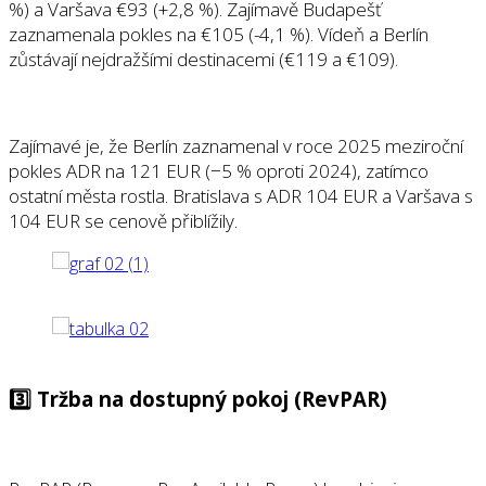
%) a Varšava €93 (+2,8 %). Zajímavě Budapešť
zaznamenala pokles na €105 (-4,1 %). Vídeň a Berlín
zůstávají nejdražšími destinacemi (€119 a €109).
Zajímavé je, že Berlín zaznamenal v roce 2025 meziroční
pokles ADR na 121 EUR (−5 % oproti 2024), zatímco
ostatní města rostla. Bratislava s ADR 104 EUR a Varšava s
104 EUR se cenově přiblížily.
3️⃣ Tržba na dostupný pokoj (RevPAR)