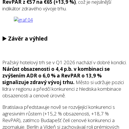
RevPAR z €57 na €65 (+13,9 %)
, což je nejsilnější
indikátor zdravého vývoje trhu.
▶️ Závěr a výhled
Pražský hotelový trh se v Q1 2026 nachází v dobré kondici.
Nárůst obsazenosti o 4,4 p.b. v kombinaci se
zvýšením ADR o 6,0 % a RevPAR o 13,9 %
signalizuje zdravý vývoj trhu.
Město si udržuje pozici
lídra v regionu a předčí konkurenci z hlediska kombinace
obsazenosti a cenové úrovně.
Bratislava představuje nově se rozvíjející konkurenci s
agresivním růstem (+15,2 % obsazenosti, +18,7 %
RevPAR), zatímco Budapešť čelí cenové konkurenci a
zpomaluje. Berlín a Vídeň si zachovávají roli prémiových