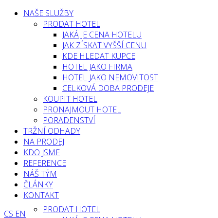
NAŠE SLUŽBY
PRODAT HOTEL
JAKÁ JE CENA HOTELU
JAK ZÍSKAT VYŠŠÍ CENU
KDE HLEDAT KUPCE
HOTEL JAKO FIRMA
HOTEL JAKO NEMOVITOST
CELKOVÁ DOBA PRODEJE
KOUPIT HOTEL
PRONAJMOUT HOTEL
PORADENSTVÍ
TRŽNÍ ODHADY
NA PRODEJ
KDO JSME
REFERENCE
NÁŠ TÝM
ČLÁNKY
KONTAKT
PRODAT HOTEL
CS
EN