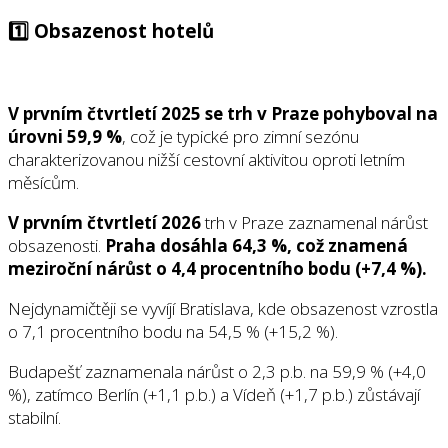
1️⃣ Obsazenost hotelů
V prvním čtvrtletí 2025 se trh v Praze pohyboval na
úrovni 59,9 %
, což je typické pro zimní sezónu
charakterizovanou nižší cestovní aktivitou oproti letním
měsícům.
V prvním čtvrtletí 2026
trh v Praze zaznamenal nárůst
obsazenosti.
Praha dosáhla 64,3 %, což znamená
meziroční nárůst o 4,4 procentního bodu (+7,4 %).
Nejdynamičtěji se vyvíjí Bratislava, kde obsazenost vzrostla
o 7,1 procentního bodu na 54,5 % (+15,2 %).
Budapešť zaznamenala nárůst o 2,3 p.b. na 59,9 % (+4,0
%), zatímco Berlín (+1,1 p.b.) a Vídeň (+1,7 p.b.) zůstávají
stabilní.