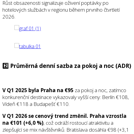
Růst obsazenosti signalizuje oživení poptávky po
hotelových službách v regionu během prvního čtvrtletí
2026.
2️⃣ Průměrná denní sazba za pokoj a noc (ADR)
V Q1 2025 byla Praha na €95
za pokoj a noc, zatímco
konkurenční destinace vykazovaly vyšší ceny: Berlín €108,
Vídeň €118 a Budapešť €110.
V Q1 2026 se cenový trend změnil. Praha vzrostla
na €101 (+6,0 %)
, což odráží rostoucí atraktivitu a
zlepšující se mix návštěvníků. Bratislava dosáhla €98 (+3,1