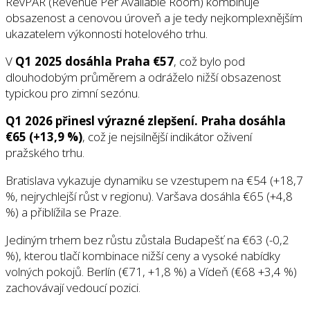
RevPAR (Revenue Per Available Room) kombinuje
obsazenost a cenovou úroveň a je tedy nejkomplexnějším
ukazatelem výkonnosti hotelového trhu.
V
Q1 2025 dosáhla Praha €57
, což bylo pod
dlouhodobým průměrem a odráželo nižší obsazenost
typickou pro zimní sezónu.
Q1 2026 přinesl výrazné zlepšení. Praha dosáhla
€65 (+13,9 %)
, což je nejsilnější indikátor oživení
pražského trhu.
Bratislava vykazuje dynamiku se vzestupem na €54 (+18,7
%, nejrychlejší růst v regionu). Varšava dosáhla €65 (+4,8
%) a přiblížila se Praze.
Jediným trhem bez růstu zůstala Budapešť na €63 (-0,2
%), kterou tlačí kombinace nižší ceny a vysoké nabídky
volných pokojů. Berlín (€71, +1,8 %) a Vídeň (€68 +3,4 %)
zachovávají vedoucí pozici.