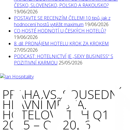
ČESKO, SLOVENSKO, POLSKO A RAKOUSKO?
19/06/2026
POSTAVTE SE RECENZÍM ČELEM! 10 tipů, jak z
hodnocení hostů vytěžit maximum
19/06/2026
CO HOSTÉ HODNOTÍ U ČESKÝCH HOTELŮ?
19/06/2026
8. díl: PRONÁJEM HOTELU KROK ZA KROKEM
27/05/2026
PODCAST: HOTELNICTVÍ JE „SEXY BUSINESS“ S
POZITIVNÍ KARMOU
25/05/2026
PRAHA VS. SOUSEDNÍ
HLAVNÍ MĚSTA.
HOTELOVÝ TRH Q1
2025 – Q1 2026