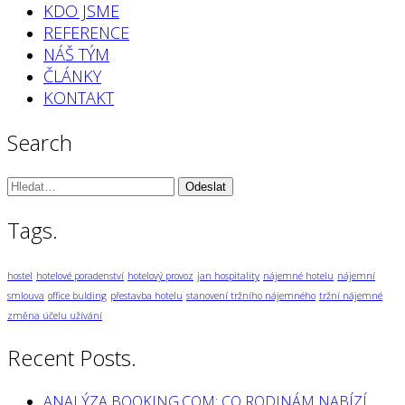
KDO JSME
REFERENCE
NÁŠ TÝM
ČLÁNKY
KONTAKT
Search
Vyhledávání:
Tags.
hostel
hotelové poradenství
hotelový provoz
jan hospitality
nájemné hotelu
nájemní
smlouva
office bulding
přestavba hotelu
stanovení tržního nájemného
tržní nájemné
změna účelu užívání
Recent Posts.
ANALÝZA BOOKING.COM: CO RODINÁM NABÍZÍ