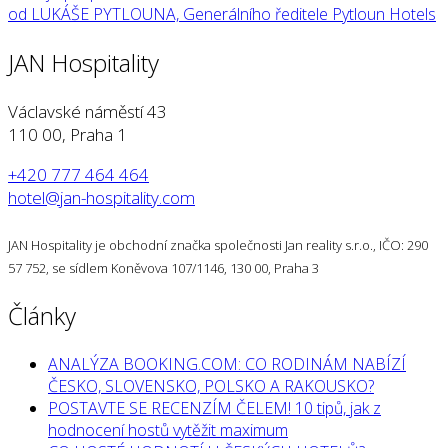
od LUKÁŠE PYTLOUNA, Generálního ředitele Pytloun Hotels
JAN Hospitality
Václavské náměstí 43
110 00, Praha 1
+420 777 464 464
hotel@jan-hospitality.com
JAN Hospitality je obchodní značka společnosti Jan reality s.r.o., IČO: 290
57 752, se sídlem Koněvova 107/1146, 130 00, Praha 3
Články
ANALÝZA BOOKING.COM: CO RODINÁM NABÍZÍ
ČESKO, SLOVENSKO, POLSKO A RAKOUSKO?
POSTAVTE SE RECENZÍM ČELEM! 10 tipů, jak z
hodnocení hostů vytěžit maximum