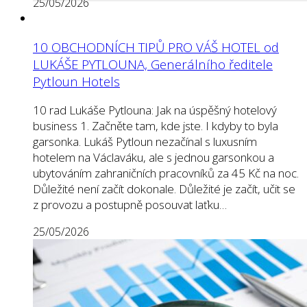
25/05/2026
10 OBCHODNÍCH TIPŮ PRO VÁŠ HOTEL od
LUKÁŠE PYTLOUNA, Generálního ředitele
Pytloun Hotels
10 rad Lukáše Pytlouna: Jak na úspěšný hotelový
business 1. Začněte tam, kde jste. I kdyby to byla
garsonka. Lukáš Pytloun nezačínal s luxusním
hotelem na Václaváku, ale s jednou garsonkou a
ubytováním zahraničních pracovníků za 45 Kč na noc.
Důležité není začít dokonale. Důležité je začít, učit se
z provozu a postupně posouvat laťku…
25/05/2026