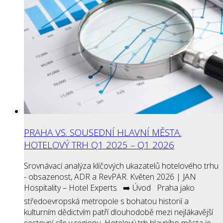
PRAHA VS. SOUSEDNÍ HLAVNÍ MĚSTA.
HOTELOVÝ TRH Q1 2025 – Q1 2026
Srovnávací analýza klíčových ukazatelů hotelového trhu
- obsazenost, ADR a RevPAR. Květen 2026 | JAN
Hospitality – Hotel Experts ➡️ Úvod Praha jako
středoevropská metropole s bohatou historií a
kulturním dědictvím patří dlouhodobě mezi nejlákavější
cestovní cíle v regionu. Hotelový trh hlavního města je