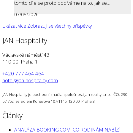
tomto díle se proto podíváme na to, jak se…
07/05/2026
Ukázat více
Zobrazují se všechny příspěvky
JAN Hospitality
Václavské náměstí 43
110 00, Praha 1
+420 777 464 464
hotel@jan-hospitality.com
JAN Hospitality je obchodní značka společnosti Jan reality s.r.o., IČO: 290
57 752, se sídlem Koněvova 107/1146, 130 00, Praha 3
Články
ANALÝZA BOOKING.COM: CO RODINÁM NABÍZÍ