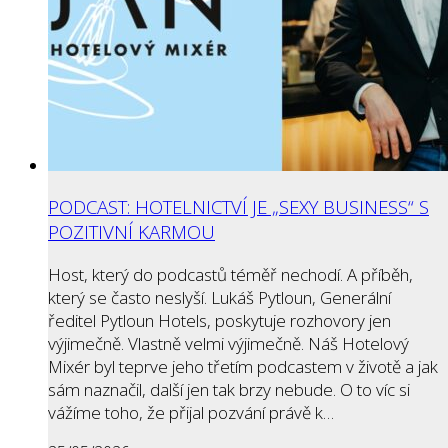
PODCAST: HOTELNICTVÍ JE „SEXY BUSINESS“ S
POZITIVNÍ KARMOU
Host, který do podcastů téměř nechodí. A příběh,
který se často neslyší. Lukáš Pytloun, Generální
ředitel Pytloun Hotels, poskytuje rozhovory jen
výjimečně. Vlastně velmi výjimečně. Náš Hotelový
Mixér byl teprve jeho třetím podcastem v životě a jak
sám naznačil, další jen tak brzy nebude. O to víc si
vážíme toho, že přijal pozvání právě k…