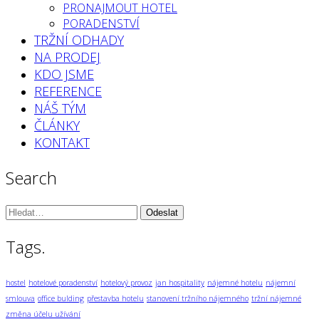
PRONAJMOUT HOTEL
PORADENSTVÍ
TRŽNÍ ODHADY
NA PRODEJ
KDO JSME
REFERENCE
NÁŠ TÝM
ČLÁNKY
KONTAKT
Search
Vyhledávání:
Tags.
hostel
hotelové poradenství
hotelový provoz
jan hospitality
nájemné hotelu
nájemní
smlouva
office bulding
přestavba hotelu
stanovení tržního nájemného
tržní nájemné
změna účelu užívání