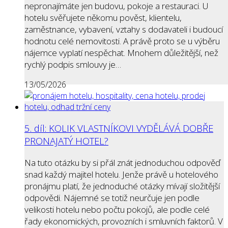
nepronajímáte jen budovu, pokoje a restauraci. U
hotelu svěřujete někomu pověst, klientelu,
zaměstnance, vybavení, vztahy s dodavateli i budoucí
hodnotu celé nemovitosti. A právě proto se u výběru
nájemce vyplatí nespěchat. Mnohem důležitější, než
rychlý podpis smlouvy je…
13/05/2026
5. díl: KOLIK VLASTNÍKOVI VYDĚLÁVÁ DOBŘE
PRONAJATÝ HOTEL?
Na tuto otázku by si přál znát jednoduchou odpověď
snad každý majitel hotelu. Jenže právě u hotelového
pronájmu platí, že jednoduché otázky mívají složitější
odpovědi. Nájemné se totiž neurčuje jen podle
velikosti hotelu nebo počtu pokojů, ale podle celé
řady ekonomických, provozních i smluvních faktorů. V