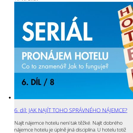
6. díl: JAK NAJÍT TOHO SPRÁVNÉHO NÁJEMCE?
Najít nájemce hotelu není tak těžké. Najít dobrého
nájemce hotelu je úplně jiná disciplína. U hotelu totiž