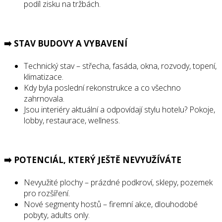
podíl zisku na tržbách.
➡️ STAV BUDOVY A VYBAVEN
Í
Technický stav – střecha, fasáda, okna, rozvody, topení,
klimatizace.
Kdy byla poslední rekonstrukce a co všechno
zahrnovala.
Jsou interiéry aktuální a odpovídají stylu hotelu? Pokoje,
lobby, restaurace, wellness.
➡️ POTENCI
ÁL, KTER
Ý JE
ŠT
Ě NEVYUŽÍVÁTE
Nevyužité plochy – prázdné podkroví, sklepy, pozemek
pro rozšíření.
Nové segmenty hostů – firemní akce, dlouhodobé
pobyty, adults only.