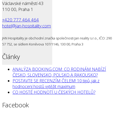
Václavské náměstí 43
110 00, Praha 1
+420 777 464 464
hotel@jan-hospitality.com
JAN Hospitality je obchodní značka společnosti Jan reality s.r.o., IČO: 290
57 752, se sídlem Koněvova 107/1146, 130 00, Praha 3
Články
ANALÝZA BOOKING.COM: CO RODINÁM NABÍZÍ
ČESKO, SLOVENSKO, POLSKO A RAKOUSKO?
POSTAVTE SE RECENZÍM ČELEM! 10 tipů, jak z
hodnocení hostů vytěžit maximum
CO HOSTÉ HODNOTÍ U ČESKÝCH HOTELŮ?
Facebook