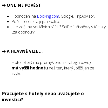
➡️ ONLINE POV
ĚST
Hodnocení na
Booking.com
, Google, TripAdvisor.
Počet recenzí a jejich kvalita.
Jste vidět na sociálních sítích? Sdílíte i příspěvky s tématy
„za oponou“?
➡️ A HLAVNĚ VIZE …
Hotel, který má promyšlenou strategii rozvoje,
má vyšší hodnotu
než ten, který „běží jen ze
zvyku.
Pracujete s hotely nebo uvažujete o
investici?