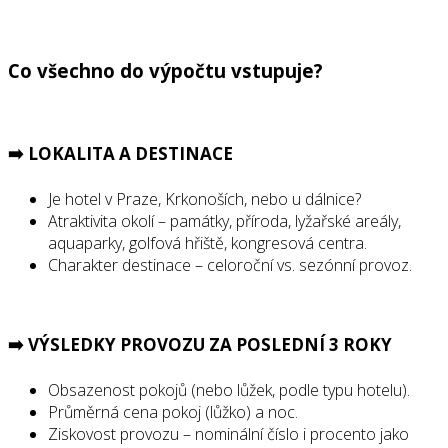
Co všechno do výpočtu vstupuje?
➡️ LOKALITA A DESTINACE
Je hotel v Praze, Krkonoších, nebo u dálnice?
Atraktivita okolí – památky, příroda, lyžařské areály,
aquaparky, golfová hřiště, kongresová centra.
Charakter destinace – celoroční vs. sezónní provoz.
➡️ VÝSLEDKY PROVOZU ZA POSLEDNÍ 3 ROKY
Obsazenost pokojů (nebo lůžek, podle typu hotelu).
Průměrná cena pokoj (lůžko) a noc.
Ziskovost provozu – nominální číslo i procento jako