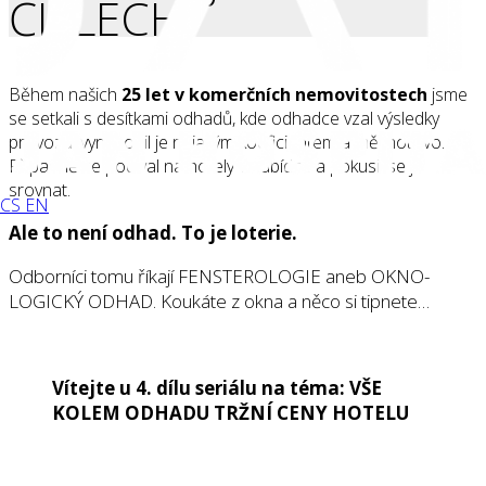
ČÍSLECH!
Během našich
25 let v komerčních nemovitostech
jsme
se setkali s desítkami odhadů, kde odhadce vzal výsledky
provozu, vynásobil je nějakým koeficientem a měl hotovo.
Případně se podíval na hotely v nabídce a pokusil se je
srovnat.
CS
EN
Ale to není odhad. To je loterie.
Odborníci tomu říkají FENSTEROLOGIE aneb OKNO-
LOGICKÝ ODHAD. Koukáte z okna a něco si tipnete…
Vítejte u 4. dílu seriálu na téma: VŠE
KOLEM ODHADU TRŽNÍ CENY HOTELU