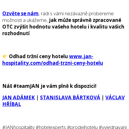
Ozv
ěte se nám
, rádi s vámi nezávazně probereme
možnosti a ukážeme,
jak m
ů
že správn
ě
zpracované
OTC zvýšit hodnotu vašeho hotelu i kvalitu vašich
rozhodnutí
.
Odhad tržní ceny hotelu
www.jan-
hospitality.com/odhad-trzni-ceny-hotelu
Náš #teamJAN je vám pln
ě
k dispozici!
JAN ADÁMEK
|
STANISLAVA BÁRTKOVÁ
|
VÁCLAV
HŘÍBAL
#JANhospitality #hotelexperts #prodejhotelu #vyjednavani