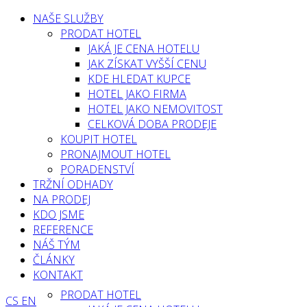
NAŠE SLUŽBY
PRODAT HOTEL
JAKÁ JE CENA HOTELU
JAK ZÍSKAT VYŠŠÍ CENU
KDE HLEDAT KUPCE
HOTEL JAKO FIRMA
HOTEL JAKO NEMOVITOST
CELKOVÁ DOBA PRODEJE
KOUPIT HOTEL
PRONAJMOUT HOTEL
PORADENSTVÍ
TRŽNÍ ODHADY
NA PRODEJ
KDO JSME
REFERENCE
NÁŠ TÝM
ČLÁNKY
KONTAKT
PRODAT HOTEL
CS
EN