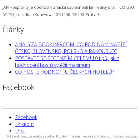
JAN Hospitality je obchodní značka společnosti Jan reality s.r.o., IČO: 290
57 752, se sídlem Koněvova 107/1146, 130 00, Praha 3
Články
ANALÝZA BOOKING.COM: CO RODINÁM NABÍZÍ
ČESKO, SLOVENSKO, POLSKO A RAKOUSKO?
POSTAVTE SE RECENZÍM ČELEM! 10 tipů, jak z
hodnocení hostů vytěžit maximum
CO HOSTÉ HODNOTÍ U ČESKÝCH HOTELŮ?
Facebook
Facebook
LinkedIn
Email
Náš web využívá soubory cookie. Používáním naší webové stránky, souhlasíte s používán