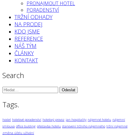
PRONAJMOUT HOTEL
PORADENSTVÍ
TRŽNÍ ODHADY
NA PRODEJ
KDO JSME
REFERENCE
NÁŠ TÝM
ČLÁNKY
KONTAKT
Search
Vyhledávání:
Tags.
hostel
hotelové poradenství
hotelový provoz
jan hospitality
nájemné hotelu
nájemní
smlouva
office bulding
přestavba hotelu
stanovení tržního nájemného
tržní nájemné
změna účelu užívání