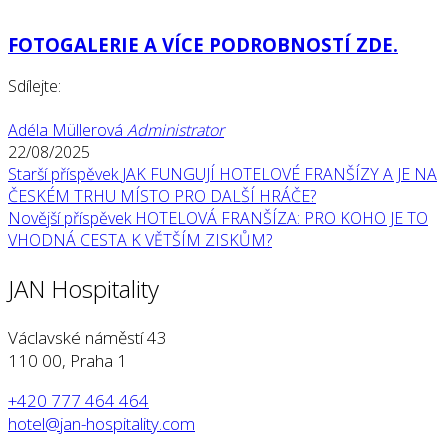
FOTOGALERIE A VÍCE PODROBNOSTÍ ZDE.
Sdílejte:
Adéla Müllerová
Administrator
22/08/2025
Starší příspěvek
JAK FUNGUJÍ HOTELOVÉ FRANŠÍZY A JE NA
ČESKÉM TRHU MÍSTO PRO DALŠÍ HRÁČE?
Novější příspěvek
HOTELOVÁ FRANŠÍZA: PRO KOHO JE TO
VHODNÁ CESTA K VĚTŠÍM ZISKŮM?
JAN Hospitality
Václavské náměstí 43
110 00, Praha 1
+420 777 464 464
hotel@jan-hospitality.com