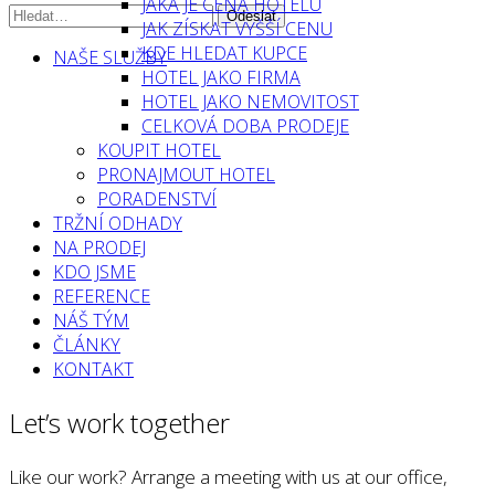
JAKÁ JE CENA HOTELU
JAK ZÍSKAT VYŠŠÍ CENU
KDE HLEDAT KUPCE
NAŠE SLUŽBY
HOTEL JAKO FIRMA
HOTEL JAKO NEMOVITOST
CELKOVÁ DOBA PRODEJE
KOUPIT HOTEL
PRONAJMOUT HOTEL
PORADENSTVÍ
TRŽNÍ ODHADY
NA PRODEJ
KDO JSME
REFERENCE
NÁŠ TÝM
ČLÁNKY
KONTAKT
Let’s work together
Like our work? Arrange a meeting with us at our office,