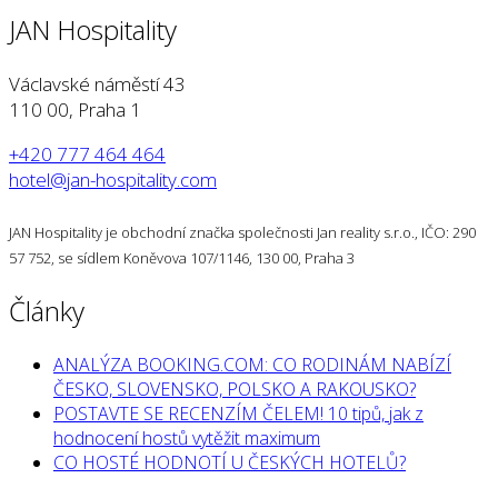
JAN Hospitality
Václavské náměstí 43
110 00, Praha 1
+420 777 464 464
hotel@jan-hospitality.com
JAN Hospitality je obchodní značka společnosti Jan reality s.r.o., IČO: 290
57 752, se sídlem Koněvova 107/1146, 130 00, Praha 3
Články
ANALÝZA BOOKING.COM: CO RODINÁM NABÍZÍ
ČESKO, SLOVENSKO, POLSKO A RAKOUSKO?
POSTAVTE SE RECENZÍM ČELEM! 10 tipů, jak z
hodnocení hostů vytěžit maximum
CO HOSTÉ HODNOTÍ U ČESKÝCH HOTELŮ?