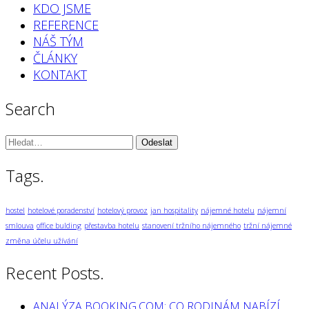
KDO JSME
REFERENCE
NÁŠ TÝM
ČLÁNKY
KONTAKT
Search
Vyhledávání:
Tags.
hostel
hotelové poradenství
hotelový provoz
jan hospitality
nájemné hotelu
nájemní
smlouva
office bulding
přestavba hotelu
stanovení tržního nájemného
tržní nájemné
změna účelu užívání
Recent Posts.
ANALÝZA BOOKING.COM: CO RODINÁM NABÍZÍ