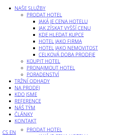
NAŠE SLUŽBY
PRODAT HOTEL
JAKÁ JE CENA HOTELU
JAK ZÍSKAT VYŠŠÍ CENU
KDE HLEDAT KUPCE
HOTEL JAKO FIRMA
HOTEL JAKO NEMOVITOST
CELKOVÁ DOBA PRODEJE
KOUPIT HOTEL
PRONAJMOUT HOTEL
PORADENSTVÍ
TRŽNÍ ODHADY
NA PRODEJ
KDO JSME
REFERENCE
NÁŠ TÝM
ČLÁNKY
KONTAKT
PRODAT HOTEL
CS
EN