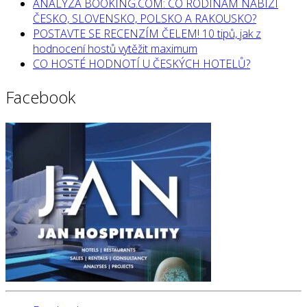
ANALÝZA BOOKING.COM: CO RODINÁM NABÍZÍ
ČESKO, SLOVENSKO, POLSKO A RAKOUSKO?
POSTAVTE SE RECENZÍM ČELEM! 10 tipů, jak z
hodnocení hostů vytěžit maximum
CO HOSTÉ HODNOTÍ U ČESKÝCH HOTELŮ?
Facebook