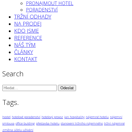
PRONAJMOUT HOTEL
PORADENSTVÍ
TRŽNÍ ODHADY
NA PRODEJ
KDO JSME
REFERENCE
NÁŠ TÝM
ČLÁNKY
KONTAKT
Search
Vyhledávání:
Tags.
hostel
hotelové poradenství
hotelový provoz
jan hospitality
nájemné hotelu
nájemní
smlouva
office bulding
přestavba hotelu
stanovení tržního nájemného
tržní nájemné
změna účelu užívání