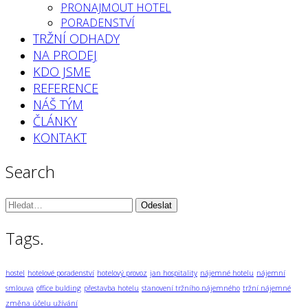
PRONAJMOUT HOTEL
PORADENSTVÍ
TRŽNÍ ODHADY
NA PRODEJ
KDO JSME
REFERENCE
NÁŠ TÝM
ČLÁNKY
KONTAKT
Search
Vyhledávání:
Tags.
hostel
hotelové poradenství
hotelový provoz
jan hospitality
nájemné hotelu
nájemní
smlouva
office bulding
přestavba hotelu
stanovení tržního nájemného
tržní nájemné
změna účelu užívání