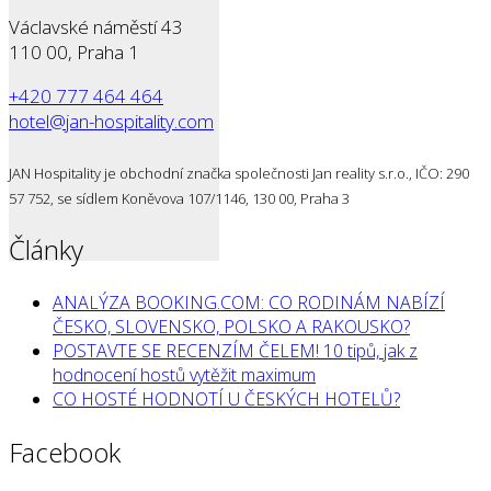
Václavské náměstí 43
110 00, Praha 1
+420 777 464 464
hotel@jan-hospitality.com
JAN Hospitality je obchodní značka společnosti Jan reality s.r.o., IČO: 290
57 752, se sídlem Koněvova 107/1146, 130 00, Praha 3
Články
ANALÝZA BOOKING.COM: CO RODINÁM NABÍZÍ
ČESKO, SLOVENSKO, POLSKO A RAKOUSKO?
POSTAVTE SE RECENZÍM ČELEM! 10 tipů, jak z
hodnocení hostů vytěžit maximum
CO HOSTÉ HODNOTÍ U ČESKÝCH HOTELŮ?
Facebook