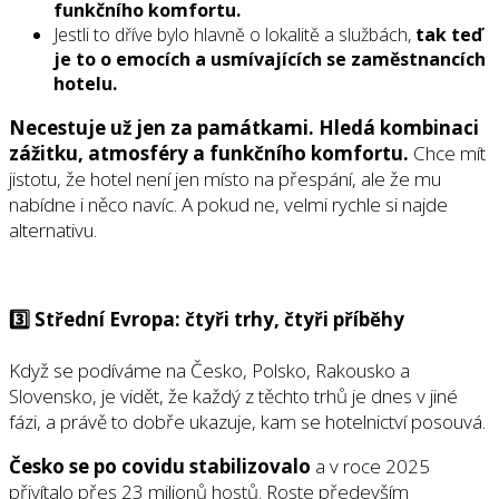
funkčního komfortu.
Jestli to dříve bylo hlavně o lokalitě a službách,
tak teď
je to o emocích a usmívajících se zaměstnancích
hotelu.
Necestuje už jen za památkami. Hledá kombinaci
zážitku, atmosféry a funkčního komfortu.
Chce mít
jistotu, že hotel není jen místo na přespání, ale že mu
nabídne i něco navíc. A pokud ne, velmi rychle si najde
alternativu.
3️⃣ Střední Evropa: čtyři trhy, čtyři příběhy
Když se podíváme na Česko, Polsko, Rakousko a
Slovensko, je vidět, že každý z těchto trhů je dnes v jiné
fázi, a právě to dobře ukazuje, kam se hotelnictví posouvá.
Česko se po covidu stabilizovalo
a v roce 2025
přivítalo přes 23 milionů hostů. Roste především