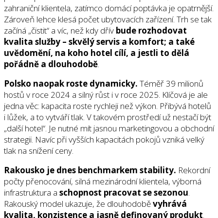
zahraniční klientela, zatímco domácí poptávka je opatrnější.
Zároveň lehce klesá počet ubytovacích zařízení. Trh se tak
začíná „čistit“ a víc, než kdy dřív
bude rozhodovat
kvalita služby – skvělý servis a komfort; a také
uvědomění, na koho hotel cílí, a jestli to dělá
pořádně a dlouhodobě
.
Polsko naopak roste dynamicky.
Téměř 39 milionů
hostů v roce 2024 a silný růst i v roce 2025. Klíčová je ale
jedna věc: kapacita roste rychleji než výkon. Přibývá hotelů
i lůžek, a to vytváří tlak. V takovém prostředí už nestačí být
„další hotel“. Je nutné mít jasnou marketingovou a obchodní
strategii. Navíc při vyšších kapacitách pokojů vzniká velký
tlak na snížení ceny.
Rakousko je dnes benchmarkem stability.
Rekordní
počty přenocování, silná mezinárodní klientela, výborná
infrastruktura a
schopnost pracovat se sezonou
.
Rakouský model ukazuje, že dlouhodobě
vyhrává
kvalita, konzistence a jasně definovaný produkt
.