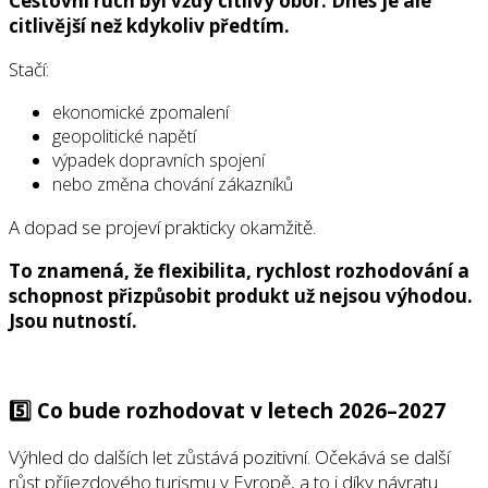
Cestovní ruch byl vždy citlivý obor. Dnes je ale
citlivější než kdykoliv předtím.
Stačí:
ekonomické zpomalení
geopolitické napětí
výpadek dopravních spojení
nebo změna chování zákazníků
A dopad se projeví prakticky okamžitě.
To znamená, že flexibilita, rychlost rozhodování a
schopnost přizpůsobit produkt už nejsou výhodou.
Jsou nutností.
5️⃣ Co bude rozhodovat v letech 2026–2027
Výhled do dalších let zůstává pozitivní. Očekává se další
růst příjezdového turismu v Evropě, a to i díky návratu