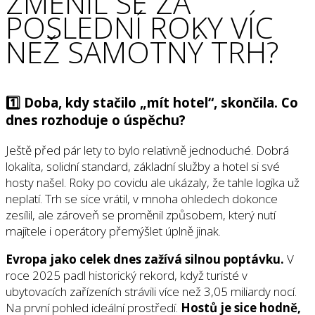
ZMĚNIL SE ZA
POSLEDNÍ ROKY VÍC
NEŽ SAMOTNÝ TRH?
1️⃣ Doba, kdy stačilo „mít hotel“, skončila. Co
dnes rozhoduje o úspěchu?
Ještě před pár lety to bylo relativně jednoduché. Dobrá
lokalita, solidní standard, základní služby a hotel si své
hosty našel. Roky po covidu ale ukázaly, že tahle logika už
neplatí. Trh se sice vrátil, v mnoha ohledech dokonce
zesílil, ale zároveň se proměnil způsobem, který nutí
majitele i operátory přemýšlet úplně jinak.
Evropa jako celek dnes zažívá silnou poptávku.
V
roce 2025 padl historický rekord, když turisté v
ubytovacích zařízeních strávili více než 3,05 miliardy nocí.
Na první pohled ideální prostředí.
Hostů je sice hodně,