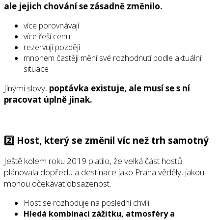
ale jejich chování se zásadně změnilo.
více porovnávají
více řeší cenu
rezervují později
mnohem častěji mění své rozhodnutí podle aktuální
situace
Jinými slovy,
poptávka existuje, ale musí se s ní
pracovat úplně jinak
.
2️⃣ Host, který se změnil víc než trh samotný
Ještě kolem roku 2019 platilo, že velká část hostů
plánovala dopředu a destinace jako Praha věděly, jakou
mohou očekávat obsazenost.
Host se rozhoduje na poslední chvíli.
Hledá kombinaci zážitku, atmosféry a