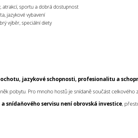
y, atrakcí, sportu a dobrá dostupnost
ita, jazykové vybavení
brý výběr, speciální diety
ochotu, jazykové schopnosti, profesionalitu a schopn
něk pobytu. Pro mnoho hostů je snídaně součást celkového záž
 a snídaňového servisu není obrovská investice
, přes