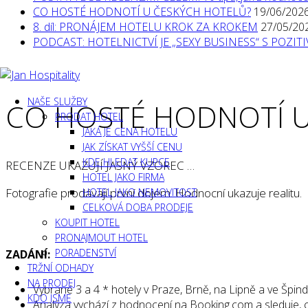
CO HOSTÉ HODNOTÍ U ČESKÝCH HOTELŮ?
19/06/202
8. díl: PRONÁJEM HOTELU KROK ZA KROKEM
27/05/20
PODCAST: HOTELNICTVÍ JE „SEXY BUSINESS“ S POZI
NAŠE SLUŽBY
CO HOSTÉ HODNOTÍ U
PRODAT HOTEL
JAKÁ JE CENA HOTELU
JAK ZÍSKAT VYŠŠÍ CENU
KDE HLEDAT KUPCE
RECENZE UKAZUJÍ JASNÝ VZOREC …
HOTEL JAKO FIRMA
Fotografie prodávají první dojem. Hodnocní ukazuje realitu.
HOTEL JAKO NEMOVITOST
CELKOVÁ DOBA PRODEJE
KOUPIT HOTEL
PRONAJMOUT HOTEL
PORADENSTVÍ
ZADÁNÍ:
TRŽNÍ ODHADY
NA PRODEJ
Vybrané 3 a 4 * hotely v Praze, Brně, na Lipně a ve Špin
KDO JSME
Analýza vychází z hodnocení na Booking.com a sleduje, co h