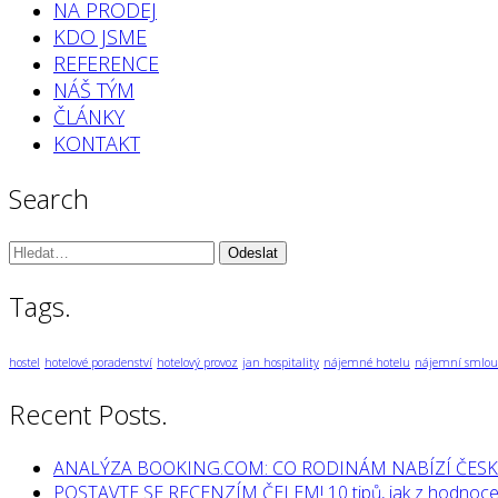
NA PRODEJ
KDO JSME
REFERENCE
NÁŠ TÝM
ČLÁNKY
KONTAKT
Search
Vyhledávání:
Tags.
hostel
hotelové poradenství
hotelový provoz
jan hospitality
nájemné hotelu
nájemní smlou
Recent Posts.
ANALÝZA BOOKING.COM: CO RODINÁM NABÍZÍ ČESK
POSTAVTE SE RECENZÍM ČELEM! 10 tipů, jak z hodnocen