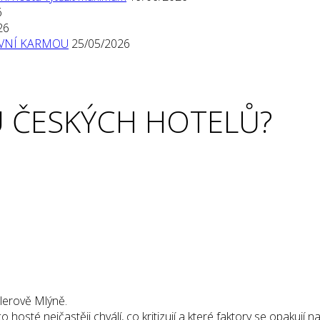
6
26
TIVNÍ KARMOU
25/05/2026
 ČESKÝCH HOTELŮ?
dlerově Mlýně.
osté nejčastěji chválí, co kritizují a které faktory se opakují na