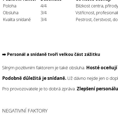
Poloha
4/4
Blízkost centra, přírod
Obsluha
3/4
Vstřícnost, profesional
Kvalita snídaně
3/4
Pestrost, čerstvost, do
➡️
Personál a snídaně tvoří velkou část zážitku
Silným pozitivním faktorem je také obsluha.
Hosté oceňují 
Podobně důležitá je snídaně.
Už dávno nejde jen o dopl
Pro provozovatele je to dobrá zpráva.
Zlepšení personálu
NEGATIVNÍ FAKTORY