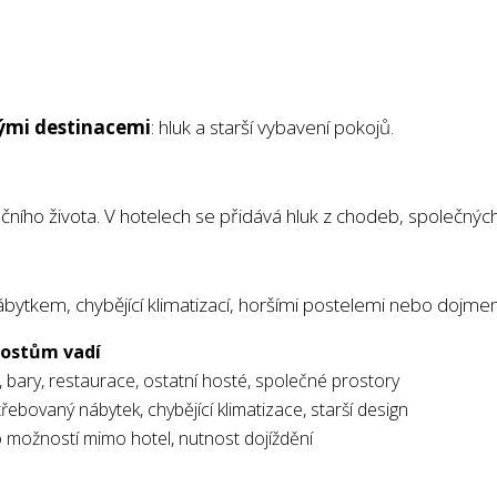
nými destinacemi
: hluk a starší vybavení pokojů.
čního života. V hotelech se přidává hluk z chodeb, společný
bytkem, chybějící klimatizací, horšími postelemi nebo dojmem
hostům vadí
, bary, restaurace, ostatní hosté, společné prostory
ebovaný nábytek, chybějící klimatizace, starší design
 možností mimo hotel, nutnost dojíždění