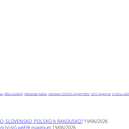
va
office bulding
přestavba hotelu
stanovení tržního nájemného
tržní nájemné
změna účel
O, SLOVENSKO, POLSKO A RAKOUSKO?
19/06/2026
í hostů vytěžit maximum
19/06/2026