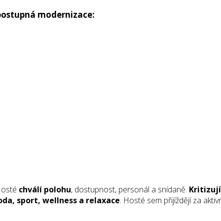
postupná modernizace:
 Hosté
chválí polohu
, dostupnost, personál a snídaně.
Kritizuj
oda, sport, wellness a relaxace
. Hosté sem přijíždějí za akti