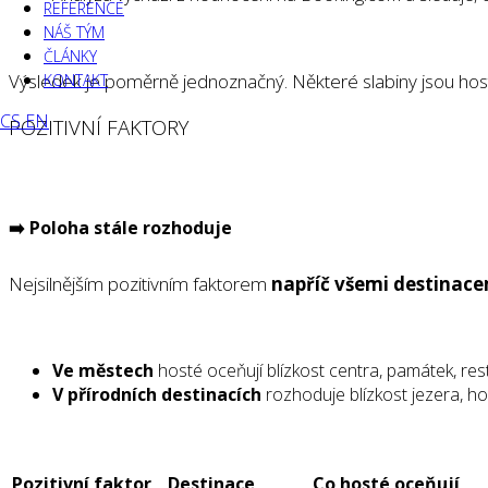
REFERENCE
NÁŠ TÝM
ČLÁNKY
Výsledek je poměrně jednoznačný. Některé slabiny jsou hosté 
KONTAKT
CS
EN
POZITIVNÍ FAKTORY
➡️ Poloha stále rozhoduje
Nejsilnějším pozitivním faktorem
napříč všemi destinace
Ve městech
hosté oceňují blízkost centra, památek, re
V přírodních destinacích
rozhoduje blízkost jezera, hor,
Pozitivní faktor
Destinace
Co hosté oceňují