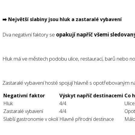
➡️
Největší slabiny jsou hluk a zastaralé vybavení
Dva negativní faktory se
opakují napříč všemi sledova
Hluk má ve městech podobu ulice, restaurací, barů nebo no
Zastaralé vybavení hosté spojují hlavně s opotřebovaným ná
Negativní faktor
Výskyt napříč destinacemi
Co 
Hluk
4/4
Ulice
Zastaralé vybavení
4/4
Opotř
Slabší gastronomie v okolí
Hlavně přírodní destinace
Málo