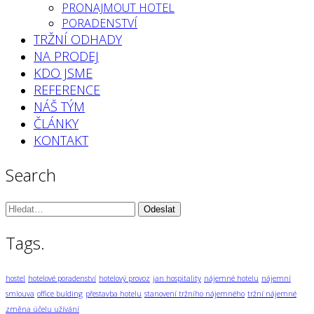
PRONAJMOUT HOTEL
PORADENSTVÍ
TRŽNÍ ODHADY
NA PRODEJ
KDO JSME
REFERENCE
NÁŠ TÝM
ČLÁNKY
KONTAKT
Search
Vyhledávání:
Tags.
hostel
hotelové poradenství
hotelový provoz
jan hospitality
nájemné hotelu
nájemní
smlouva
office bulding
přestavba hotelu
stanovení tržního nájemného
tržní nájemné
změna účelu užívání