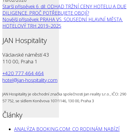
18/02/2026
Starší příspěvek
6. díl: ODHAD TRŽNÍ CENY HOTELU A DUE
DILIGENCE. PROČ POTŘEBUJETE OBOJÍ?
Novější příspěvek
PRAHA VS. SOUSEDNÍ HLAVNÍ MĚSTA.
HOTELOVÝ TRH 2019–2025
JAN Hospitality
Václavské náměstí 43
110 00, Praha 1
+420 777 464 464
hotel@jan-hospitality.com
JAN Hospitality je obchodní značka společnosti Jan reality s.r.o., IČO: 290
57 752, se sídlem Koněvova 107/1146, 130 00, Praha 3
Články
ANALÝZA BOOKING.COM: CO RODINÁM NABÍZÍ