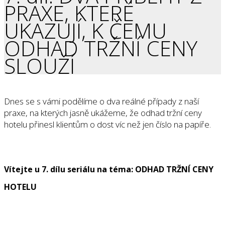
PRAXE, KTERÉ
UKAZUJÍ, K ČEMU
ODHAD TRŽNÍ CENY
SLOUŽÍ
Dnes se s vámi podělíme o dva reálné případy z naší
praxe, na kterých jasně ukážeme, že odhad tržní ceny
hotelu přinesl klientům o dost víc než jen číslo na papíře.
Vítejte u 7. dílu seriálu na téma: ODHAD TRŽNÍ CENY
HOTELU