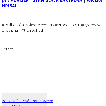
JAN ADÁMEK
|
STANISLAVA BÁRTKOVÁ
|
VÁCLAV
HŘÍBAL
#JANhospitality #hotelexperts #prodejhotelu #vyjednavani
#realitnitrh #trzniodhad
Sdílejte:
Adéla Müllerová
Administrator