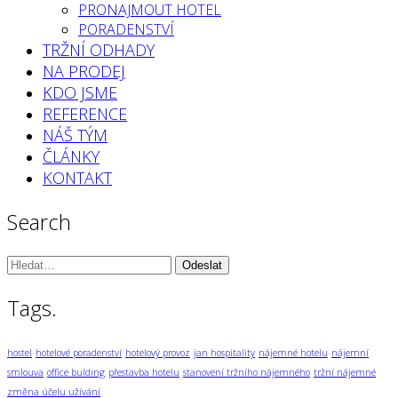
PRONAJMOUT HOTEL
PORADENSTVÍ
TRŽNÍ ODHADY
NA PRODEJ
KDO JSME
REFERENCE
NÁŠ TÝM
ČLÁNKY
KONTAKT
Search
Vyhledávání:
Tags.
hostel
hotelové poradenství
hotelový provoz
jan hospitality
nájemné hotelu
nájemní
smlouva
office bulding
přestavba hotelu
stanovení tržního nájemného
tržní nájemné
změna účelu užívání