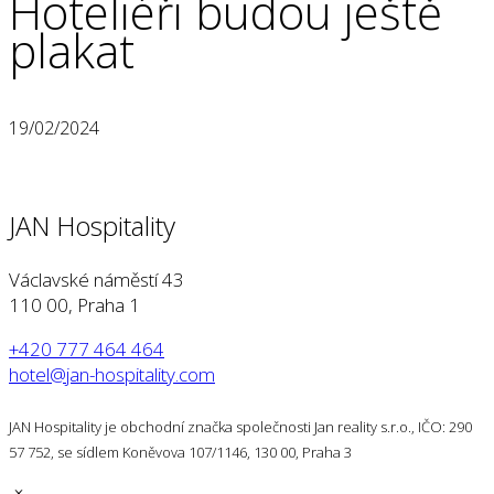
Hoteliéři budou ještě
plakat
19/02/2024
JAN Hospitality
Václavské náměstí 43
110 00, Praha 1
+420 777 464 464
hotel@jan-hospitality.com
JAN Hospitality je obchodní značka společnosti Jan reality s.r.o., IČO: 290
57 752, se sídlem Koněvova 107/1146, 130 00, Praha 3