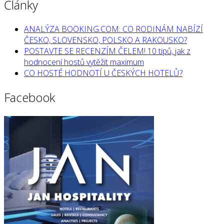
Články
ANALÝZA BOOKING.COM: CO RODINÁM NABÍZÍ
ČESKO, SLOVENSKO, POLSKO A RAKOUSKO?
POSTAVTE SE RECENZÍM ČELEM! 10 tipů, jak z
hodnocení hostů vytěžit maximum
CO HOSTÉ HODNOTÍ U ČESKÝCH HOTELŮ?
Facebook