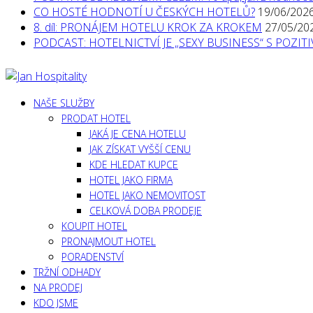
CO HOSTÉ HODNOTÍ U ČESKÝCH HOTELŮ?
19/06/202
8. díl: PRONÁJEM HOTELU KROK ZA KROKEM
27/05/20
PODCAST: HOTELNICTVÍ JE „SEXY BUSINESS“ S POZI
NAŠE SLUŽBY
PRODAT HOTEL
JAKÁ JE CENA HOTELU
JAK ZÍSKAT VYŠŠÍ CENU
KDE HLEDAT KUPCE
HOTEL JAKO FIRMA
HOTEL JAKO NEMOVITOST
CELKOVÁ DOBA PRODEJE
KOUPIT HOTEL
PRONAJMOUT HOTEL
PORADENSTVÍ
TRŽNÍ ODHADY
NA PRODEJ
KDO JSME