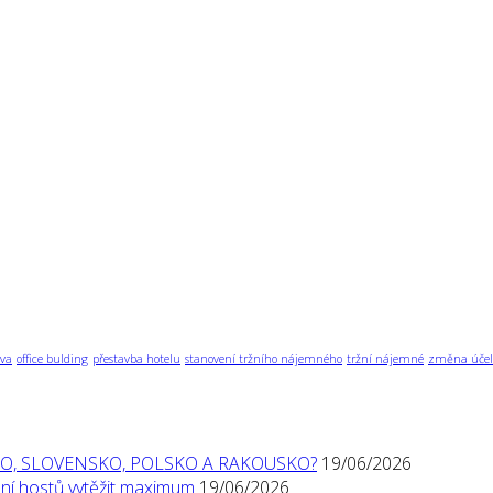
va
office bulding
přestavba hotelu
stanovení tržního nájemného
tržní nájemné
změna účel
O, SLOVENSKO, POLSKO A RAKOUSKO?
19/06/2026
í hostů vytěžit maximum
19/06/2026