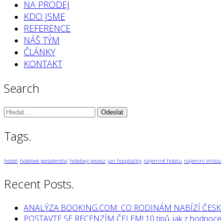
NA PRODEJ
KDO JSME
REFERENCE
NÁŠ TÝM
ČLÁNKY
KONTAKT
Search
Vyhledávání:
Tags.
hostel
hotelové poradenství
hotelový provoz
jan hospitality
nájemné hotelu
nájemní smlou
Recent Posts.
ANALÝZA BOOKING.COM: CO RODINÁM NABÍZÍ ČESK
POSTAVTE SE RECENZÍM ČELEM! 10 tipů, jak z hodnocen