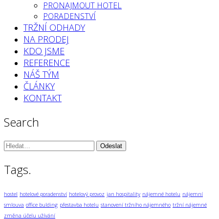
PRONAJMOUT HOTEL
PORADENSTVÍ
TRŽNÍ ODHADY
NA PRODEJ
KDO JSME
REFERENCE
NÁŠ TÝM
ČLÁNKY
KONTAKT
Search
Vyhledávání:
Tags.
hostel
hotelové poradenství
hotelový provoz
jan hospitality
nájemné hotelu
nájemní
smlouva
office bulding
přestavba hotelu
stanovení tržního nájemného
tržní nájemné
změna účelu užívání