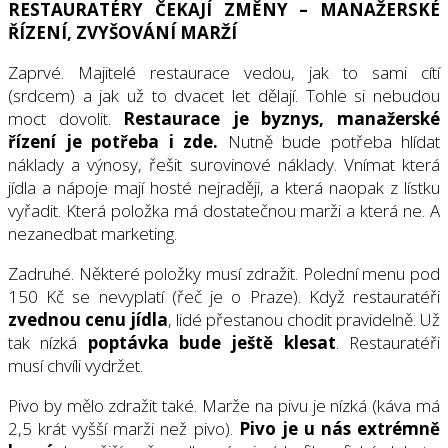
RESTAURATÉRY ČEKAJÍ ZMĚNY – MANAŽERSKÉ
ŘÍZENÍ, ZVYŠOVÁNÍ MARŽÍ
Zaprvé. Majitelé restaurace vedou, jak to sami cítí
(srdcem) a jak už to dvacet let dělají. Tohle si nebudou
moct dovolit.
Restaurace je byznys, manažerské
řízení je potřeba i zde.
Nutně bude potřeba hlídat
náklady a výnosy, řešit surovinové náklady. Vnímat která
jídla a nápoje mají hosté nejraději, a která naopak z lístku
vyřadit. Která položka má dostatečnou marži a která ne. A
nezanedbat marketing.
Zadruhé. Některé položky musí zdražit. Polední menu pod
150 Kč se nevyplatí (řeč je o Praze). Když restauratéři
zvednou cenu jídla
, lidé přestanou chodit pravidelně. Už
tak nízká
poptávka bude ještě klesat
. Restauratéři
musí chvíli vydržet.
Pivo by mělo zdražit také. Marže na pivu je nízká (káva má
2,5 krát vyšší marži než pivo).
Pivo je u nás extrémně