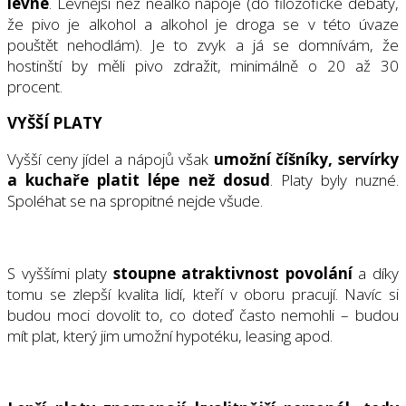
levné
. Levnější než nealko nápoje (do filozofické debaty,
že pivo je alkohol a alkohol je droga se v této úvaze
pouštět nehodlám). Je to zvyk a já se domnívám, že
hostinští by měli pivo zdražit, minimálně o 20 až 30
procent.
VYŠŠÍ PLATY
Vyšší ceny jídel a nápojů však
umožní číšníky, servírky
a kuchaře platit lépe než dosud
. Platy byly nuzné.
Spoléhat se na spropitné nejde všude.
S vyššími platy
stoupne atraktivnost povolání
a díky
tomu se zlepší kvalita lidí, kteří v oboru pracují. Navíc si
budou moci dovolit to, co doteď často nemohli – budou
mít plat, který jim umožní hypotéku, leasing apod.