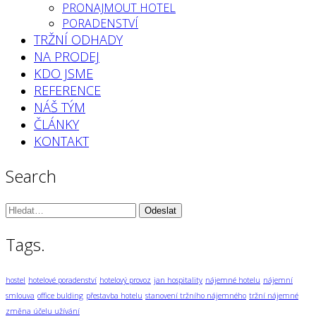
PRONAJMOUT HOTEL
PORADENSTVÍ
TRŽNÍ ODHADY
NA PRODEJ
KDO JSME
REFERENCE
NÁŠ TÝM
ČLÁNKY
KONTAKT
Search
Vyhledávání:
Tags.
hostel
hotelové poradenství
hotelový provoz
jan hospitality
nájemné hotelu
nájemní
smlouva
office bulding
přestavba hotelu
stanovení tržního nájemného
tržní nájemné
změna účelu užívání