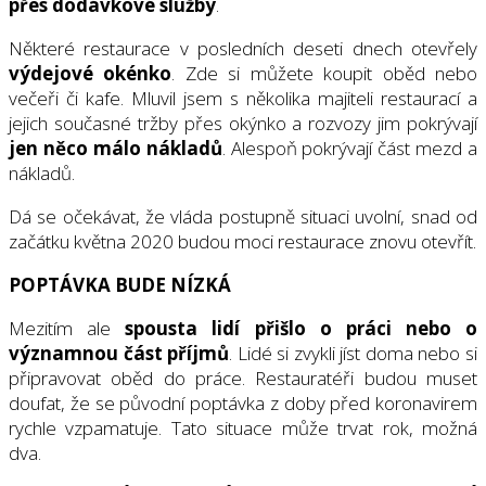
přes dodávkové služby
.
Některé restaurace v posledních deseti dnech otevřely
výdejové okénko
. Zde si můžete koupit oběd nebo
večeři či kafe. Mluvil jsem s několika majiteli restaurací a
jejich současné tržby přes okýnko a rozvozy jim pokrývají
jen něco málo nákladů
. Alespoň pokrývají část mezd a
nákladů.
Dá se očekávat, že vláda postupně situaci uvolní, snad od
začátku května 2020 budou moci restaurace znovu otevřít.
POPTÁVKA BUDE NÍZKÁ
Mezitím ale
spousta lidí přišlo o práci nebo o
významnou část příjmů
. Lidé si zvykli jíst doma nebo si
připravovat oběd do práce. Restauratéři budou muset
doufat, že se původní poptávka z doby před koronavirem
rychle vzpamatuje. Tato situace může trvat rok, možná
dva.