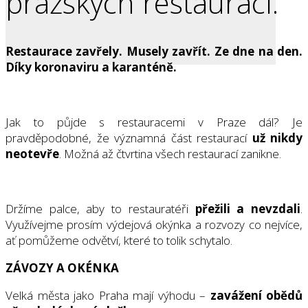
pražských restaurací.
Restaurace zavřely. Musely zavřít. Ze dne na den.
Díky koronaviru a karanténě.
Jak to půjde s restauracemi v Praze dál? Je
pravděpodobné, že významná část restaurací
už nikdy
neotevře
. Možná až čtvrtina všech restaurací zanikne.
Držíme palce, aby to restauratéři
přežili a nevzdali
.
Využívejme prosím výdejová okýnka a rozvozy co nejvíce,
ať pomůžeme odvětví, které to tolik schytalo.
ZÁVOZY A OKÉNKA
Velká města jako Praha mají výhodu –
zavážení obědů