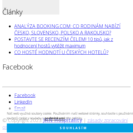
Články
ANALÝZA BOOKING.COM: CO RODINÁM NABÍZÍ
ČESKO, SLOVENSKO, POLSKO A RAKOUSKO?
POSTAVTE SE RECENZÍM ČELEM! 10 tipů, jak z
hodnocení hostů vytěžit maximum
CO HOSTÉ HODNOTÍ U ČESKÝCH HOTELŮ?
Facebook
Facebook
LinkedIn
Email
Náš web využívá soubory cookie. Používáním naší webové stránky, souhlasíte s používán
souborů cookie v souladu s
podmínkami
této politiky.
© Copyright 2023
JAN Hospitality
|
zásady zpracování
osobních údajů
|
created by Cyberart
SOUHLASÍM