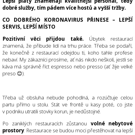
Lepší platy znamenají kvalitnější personál, tedy
dobré služby, tím pádem více hostů a vyšší tržby.
CO DOBRÉHO KORONAVIRUS PŘINESE – LEPŠÍ
SERVIS, LEPŠÍ MÍSTO
Pozitivní věci přijdou také.
Úbytek restaurací
znamená, že přibude lidí na trhu práce. Třeba se podaří,
že konečně z restaurací odejdou ti, koho tahle profese
nebaví. My zákazníci prosíme, ať nás nikdo neškolí, jestli se
káva má správně říct espresso nebo presso (ať žije velké
preso 😊).
Třeba už obsluha nebude pohodlná, a rozúčtuje celou
partu přímo u stolu. Stát ve frontě u kasy poté, co jste
v podniku utratili stovky korun, je nedůstojné.
Po zaniklých restauracích zůstanou
volné nebytové
prostory
. Restaurace se budou moci přestěhovat na lepší