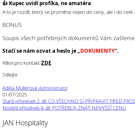
👍 Kupec uvidí profíka, ne amatéra
A to je rozdíl, který se promítne nejen do ceny, ale i do celé
BONUS
Soupis všech potřebných dokumentů Vám zašlem
Stačí se nám ozvat a heslo je „
DOKUMENTY
“.
Klikni pro kontakt
ZDE
.
Sdílejte:
Adéla Müllerová
Administrator
01/07/2025
Starší příspěvek
2. díl: CO VŠECHNO SI PŘIPRAVIT PŘED PRO
Novější příspěvek
4. díl: POTŘEBUJI ZNÁT NEJVYŠŠÍ CENU
JAN Hospitality