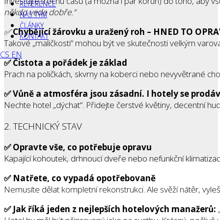
Investujte trochu času (a možná i pár korun) do toho, aby v
REFERENCE
někdo vede dobře.“
NÁŠ TÝM
ČLÁNKY
✅
Chybějící žárovku a uražený roh – HNED TO OPR
KONTAKT
Takové „maličkosti“ mohou být ve skutečnosti velkým varová
CS
EN
✅ Čistota a pořádek je základ
Prach na poličkách, skvrny na koberci nebo nevyvětrané chod
✅ Vůně a atmosféra jsou zásadní. I hotely se prodáv
Nechte hotel „dýchat“. Přidejte čerstvé květiny, decentní hu
2. TECHNICKÝ STAV
✅ Opravte vše, co potřebuje opravu
Kapající kohoutek, drhnoucí dveře nebo nefunkční klimatiza
✅ Natřete, co vypadá opotřebovaně
Nemusíte dělat kompletní rekonstrukci. Ale svěží nátěr, vyle
✅ Jak říká jeden z nejlepších hotelových manažerů:
„