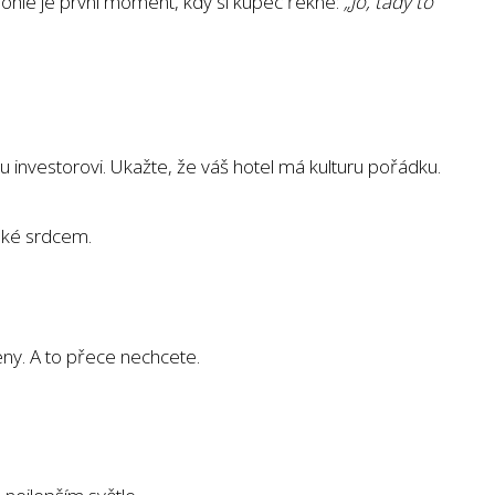
 Tohle je první moment, kdy si kupec řekne:
„Jo, tady to
 investorovi. Ukažte, že váš hotel má kulturu pořádku.
také srdcem.
eny. A to přece nechcete.