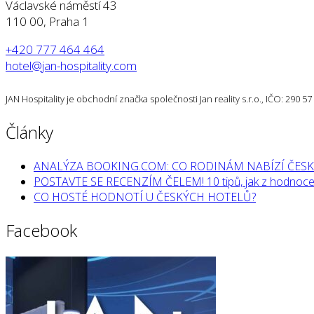
Václavské náměstí 43
110 00, Praha 1
+420 777 464 464
hotel@jan-hospitality.com
JAN Hospitality je obchodní značka společnosti Jan reality s.r.o., IČO: 290 
Články
ANALÝZA BOOKING.COM: CO RODINÁM NABÍZÍ ČESK
POSTAVTE SE RECENZÍM ČELEM! 10 tipů, jak z hodnocen
CO HOSTÉ HODNOTÍ U ČESKÝCH HOTELŮ?
Facebook