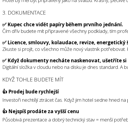
Hotel by měl být připravený jako na svatbu. Krásný, pečlivě 
3. DOKUMENTACE
✅ Kupec chce vidět papíry během prvního jednání.
Čím dřív budete mít připravené všechny podklady, tím profes
✅ Licence, smlouvy, kolaudace, revize, energetický š
Zkuste si projít, co všechno může nový vlastník potřebovat.
✅ Když dokumenty necháte naskenovat, ušetříte si č
Digitální složka v cloudu nebo na disku je dnes standard. A 
KDYŽ TOHLE BUDETE MÍT
👍 Prodej bude rychlejší
Investoři nechtějí ztrácet čas. Když jim hotel sedne hned na 
👍 Nejspíš prodáte za vyšší cenu
Působivá prezentace a dobrý technický stav = menší potřeb