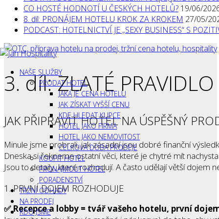
CO HOSTÉ HODNOTÍ U ČESKÝCH HOTELŮ?
19/06/202
8. díl: PRONÁJEM HOTELU KROK ZA KROKEM
27/05/20
PODCAST: HOTELNICTVÍ JE „SEXY BUSINESS“ S POZI
NAŠE SLUŽBY
3. díl: ZLATÉ PRAVIDL
PRODAT HOTEL
JAKÁ JE CENA HOTELU
JAK ZÍSKAT VYŠŠÍ CENU
KDE HLEDAT KUPCE
JAK PŘIPRAVIT HOTEL NA ÚSPĚŠNÝ PRO
HOTEL JAKO FIRMA
HOTEL JAKO NEMOVITOST
Minule jsme probrali, jak zásadní jsou dobré finanční výsled
CELKOVÁ DOBA PRODEJE
Dneska si řekneme ostatní věci, které je chytré mít nachy
KOUPIT HOTEL
Jsou to detaily, které rozhodují. A často udělají větší dojem ne
PRONAJMOUT HOTEL
PORADENSTVÍ
1. PRVNÍ DOJEM ROZHODUJE
TRŽNÍ ODHADY
NA PRODEJ
✅ Recepce a lobby = tvář vašeho hotelu, první doje
KDO JSME