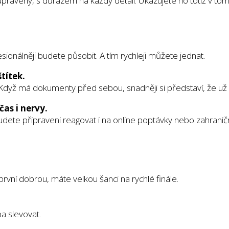
upravený, s důrazem na každý detail. Ukazujete ho totiž v tom
ionálněji budete působit. A tím rychleji můžete jednat.
títek.
 Když má dokumenty před sebou, snadněji si představí, že už h
as i nervy.
budete připraveni reagovat i na online poptávky nebo zahranič
první dobrou, máte velkou šanci na rychlé finále.
a slevovat.