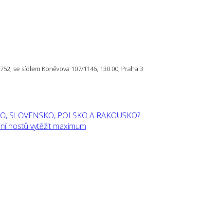
57 752, se sídlem Koněvova 107/1146, 130 00, Praha 3
O, SLOVENSKO, POLSKO A RAKOUSKO?
í hostů vytěžit maximum