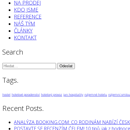
NA PRODEJ
KDO JSME
REFERENCE
NÁŠ TÝM
ČLÁNKY
KONTAKT
Search
Vyhledávání:
Tags.
hostel
hotelové poradenství
hotelový provoz
jan hospitality
nájemné hotelu
nájemní smlou
Recent Posts.
ANALÝZA BOOKING.COM: CO RODINÁM NABÍZÍ ČESK
POSTAVTE SE RECENZÍM ČELEM! 10 tipů, jak z hodnocen