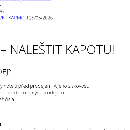
6
26
TIVNÍ KARMOU
25/05/2026
O – NALEŠTIT KAPOTU!
DEJ?
ky hotelu před prodejem. A jeho ziskovost.
stané před samotným prodejem.
ž čísla.
m