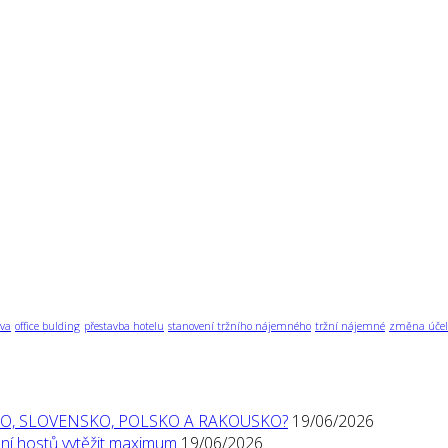
va
office bulding
přestavba hotelu
stanovení tržního nájemného
tržní nájemné
změna účel
O, SLOVENSKO, POLSKO A RAKOUSKO?
19/06/2026
í hostů vytěžit maximum
19/06/2026