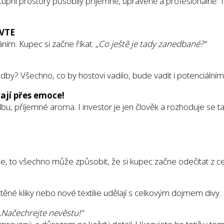
stupní prostory působily příjemně, upraveně a profesionálně.
AVTE
ním. Kupec si začne říkat:
„Co ještě je tady zanedbané?“
by? Všechno, co by hostovi vadilo, bude vadit i potenciálnímu
ají přes emoce!
dbu, příjemné aroma. I investor je jen člověk a rozhoduje se 
ce, to všechno může způsobit, že si kupec začne odečítat z c
štěné kliky nebo nové textilie udělají s celkovým dojmem divy.
Načechrejte nevěstu!“