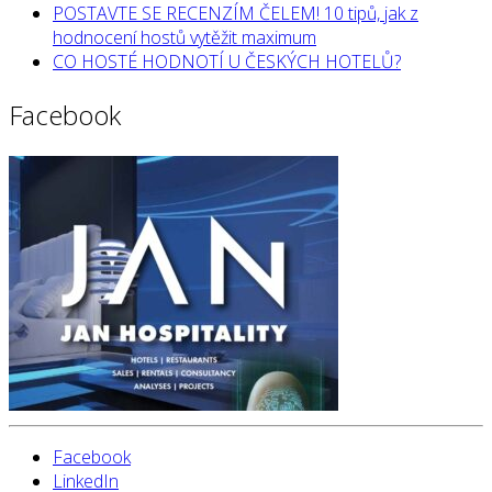
POSTAVTE SE RECENZÍM ČELEM! 10 tipů, jak z
hodnocení hostů vytěžit maximum
CO HOSTÉ HODNOTÍ U ČESKÝCH HOTELŮ?
Facebook
Facebook
LinkedIn