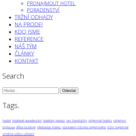
PRONAJMOUT HOTEL
PORADENSTVÍ
TRŽNÍ ODHADY
NA PRODEJ
KDO JSME
REFERENCE
NÁŠ TÝM
ČLÁNKY
KONTAKT
Search
Vyhledávání:
Tags.
hostel
hotelové poradenství
hotelový provoz
jan hospitality
nájemné hotelu
nájemní
smlouva
office bulding
přestavba hotelu
stanovení tržního nájemného
tržní nájemné
změna účelu užívání