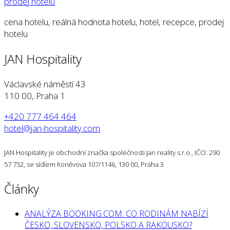
cena hotelu, reálná hodnota hotelu, hotel, recepce, prodej
hotelu
JAN Hospitality
Václavské náměstí 43
110 00, Praha 1
+420 777 464 464
hotel@jan-hospitality.com
JAN Hospitality je obchodní značka společnosti Jan reality s.r.o., IČO: 290
57 752, se sídlem Koněvova 107/1146, 130 00, Praha 3
Články
ANALÝZA BOOKING.COM: CO RODINÁM NABÍZÍ
ČESKO, SLOVENSKO, POLSKO A RAKOUSKO?