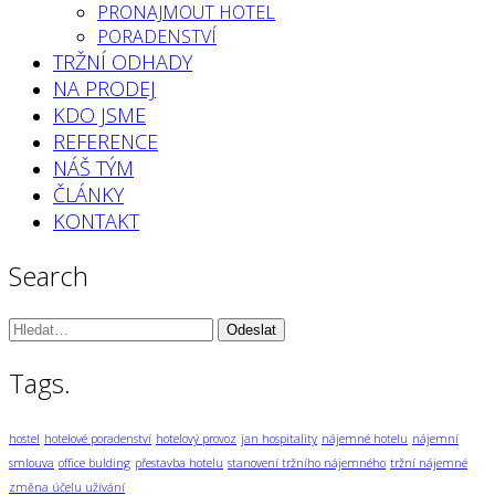
PRONAJMOUT HOTEL
PORADENSTVÍ
TRŽNÍ ODHADY
NA PRODEJ
KDO JSME
REFERENCE
NÁŠ TÝM
ČLÁNKY
KONTAKT
Search
Vyhledávání:
Tags.
hostel
hotelové poradenství
hotelový provoz
jan hospitality
nájemné hotelu
nájemní
smlouva
office bulding
přestavba hotelu
stanovení tržního nájemného
tržní nájemné
změna účelu užívání