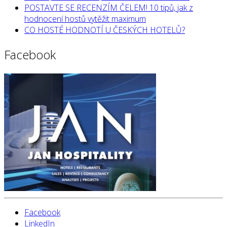
POSTAVTE SE RECENZÍM ČELEM! 10 tipů, jak z
hodnocení hostů vytěžit maximum
CO HOSTÉ HODNOTÍ U ČESKÝCH HOTELŮ?
Facebook
Facebook
LinkedIn