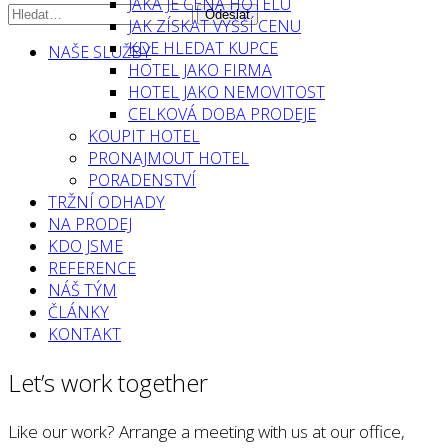
JAKÁ JE CENA HOTELU
JAK ZÍSKAT VYŠŠÍ CENU
KDE HLEDAT KUPCE
NAŠE SLUŽBY
HOTEL JAKO FIRMA
HOTEL JAKO NEMOVITOST
CELKOVÁ DOBA PRODEJE
KOUPIT HOTEL
PRONAJMOUT HOTEL
PORADENSTVÍ
TRŽNÍ ODHADY
NA PRODEJ
KDO JSME
REFERENCE
NÁŠ TÝM
ČLÁNKY
KONTAKT
Let’s work together
Like our work? Arrange a meeting with us at our office,