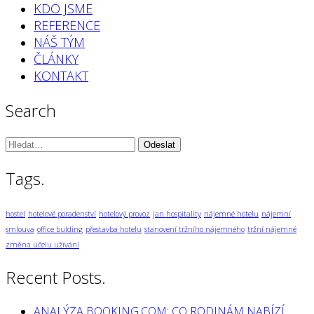
KDO JSME
REFERENCE
NÁŠ TÝM
ČLÁNKY
KONTAKT
Search
Vyhledávání:
Tags.
hostel
hotelové poradenství
hotelový provoz
jan hospitality
nájemné hotelu
nájemní
smlouva
office bulding
přestavba hotelu
stanovení tržního nájemného
tržní nájemné
změna účelu užívání
Recent Posts.
ANALÝZA BOOKING.COM: CO RODINÁM NABÍZÍ