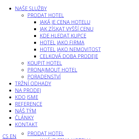
NAŠE SLUŽBY
PRODAT HOTEL
JAKÁ JE CENA HOTELU
JAK ZÍSKAT VYŠŠÍ CENU
KDE HLEDAT KUPCE
HOTEL JAKO FIRMA
HOTEL JAKO NEMOVITOST
CELKOVÁ DOBA PRODEJE
KOUPIT HOTEL
PRONAJMOUT HOTEL
PORADENSTVÍ
TRŽNÍ ODHADY
NA PRODEJ
KDO JSME
REFERENCE
NÁŠ TÝM
ČLÁNKY
KONTAKT
PRODAT HOTEL
CS
EN