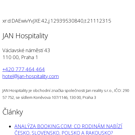
xr:d:DAEwivYvJXE:42,j:12939530840,t:21112315
JAN Hospitality
Václavské náměstí 43
110 00, Praha 1
+420 777 464 464
hotel@jan-hospitality.com
JAN Hospitality je obchodní značka společnosti Jan reality s.r.o., IČO: 290
57 752, se sídlem Koněvova 107/1146, 130 00, Praha 3
Články
ANALÝZA BOOKING.COM: CO RODINÁM NABÍZÍ
ČESKO, SLOVENSKO, POLSKO A RAKOUSKO?