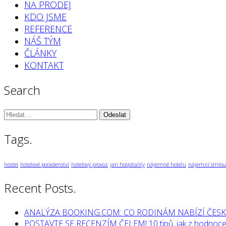
NA PRODEJ
KDO JSME
REFERENCE
NÁŠ TÝM
ČLÁNKY
KONTAKT
Search
Vyhledávání:
Tags.
hostel
hotelové poradenství
hotelový provoz
jan hospitality
nájemné hotelu
nájemní smlou
Recent Posts.
ANALÝZA BOOKING.COM: CO RODINÁM NABÍZÍ ČESK
POSTAVTE SE RECENZÍM ČELEM! 10 tipů, jak z hodnocen