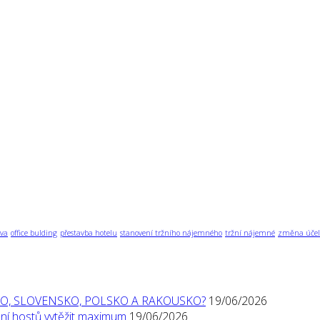
va
office bulding
přestavba hotelu
stanovení tržního nájemného
tržní nájemné
změna účel
O, SLOVENSKO, POLSKO A RAKOUSKO?
19/06/2026
í hostů vytěžit maximum
19/06/2026