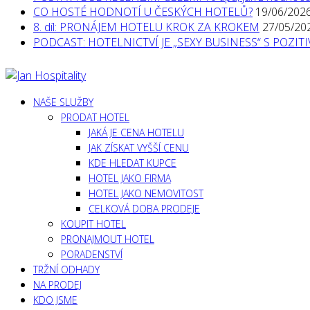
CO HOSTÉ HODNOTÍ U ČESKÝCH HOTELŮ?
19/06/202
8. díl: PRONÁJEM HOTELU KROK ZA KROKEM
27/05/20
PODCAST: HOTELNICTVÍ JE „SEXY BUSINESS“ S POZI
NAŠE SLUŽBY
PRODAT HOTEL
JAKÁ JE CENA HOTELU
JAK ZÍSKAT VYŠŠÍ CENU
KDE HLEDAT KUPCE
HOTEL JAKO FIRMA
HOTEL JAKO NEMOVITOST
CELKOVÁ DOBA PRODEJE
KOUPIT HOTEL
PRONAJMOUT HOTEL
PORADENSTVÍ
TRŽNÍ ODHADY
NA PRODEJ
KDO JSME