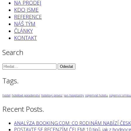
NA PRODEJ
KDO JSME
REFERENCE
NÁŠ TÝM
ČLÁNKY
KONTAKT
Search
Vyhledávání:
Tags.
hostel
hotelové poradenství
hotelový provoz
jan hospitality
nájemné hotelu
nájemní smlou
Recent Posts.
ANALÝZA BOOKING.COM: CO RODINÁM NABÍZÍ ČESK
POSTAVTE SE RECENZÍM ČELEM! 10 tipů, jak z hodnocen