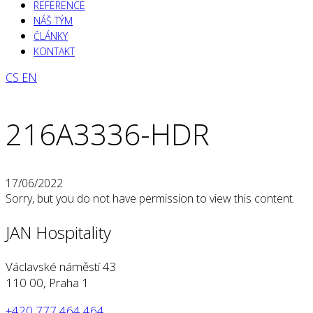
REFERENCE
NÁŠ TÝM
ČLÁNKY
KONTAKT
CS
EN
216A3336-HDR
17/06/2022
Sorry, but you do not have permission to view this content.
JAN Hospitality
Václavské náměstí 43
110 00, Praha 1
+420 777 464 464