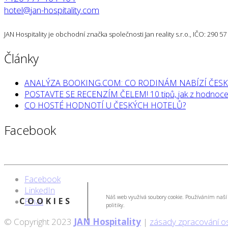
hotel@jan-hospitality.com
JAN Hospitality je obchodní značka společnosti Jan reality s.r.o., IČO: 290 
Články
ANALÝZA BOOKING.COM: CO RODINÁM NABÍZÍ ČESK
POSTAVTE SE RECENZÍM ČELEM! 10 tipů, jak z hodnocen
CO HOSTÉ HODNOTÍ U ČESKÝCH HOTELŮ?
Facebook
Facebook
LinkedIn
Náš web využívá soubory cookie. Používáním naší 
COOKIES
Email
politiky.
© Copyright 2023
JAN Hospitality
|
zásady zpracování o