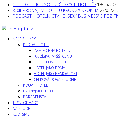
CO HOSTÉ HODNOTÍ U ČESKÝCH HOTELŮ?
19/06/202
8. díl: PRONÁJEM HOTELU KROK ZA KROKEM
27/05/20
PODCAST: HOTELNICTVÍ JE „SEXY BUSINESS“ S POZI
NAŠE SLUŽBY
PRODAT HOTEL
JAKÁ JE CENA HOTELU
JAK ZÍSKAT VYŠŠÍ CENU
KDE HLEDAT KUPCE
HOTEL JAKO FIRMA
HOTEL JAKO NEMOVITOST
CELKOVÁ DOBA PRODEJE
KOUPIT HOTEL
PRONAJMOUT HOTEL
PORADENSTVÍ
TRŽNÍ ODHADY
NA PRODEJ
KDO JSME