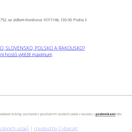
57 752, se sídlem Koněvova 107/1146, 130 00, Praha 3
O, SLOVENSKO, POLSKO A RAKOUSKO?
í hostů vytěžit maximum
webové stránky, souhlasíte s používáním souborů cookie v souladu s
podmínkami
této
sobních údajů
|
created by Cyberart