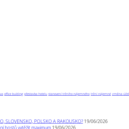
va
office bulding
přestavba hotelu
stanovení tržního nájemného
tržní nájemné
změna účel
O, SLOVENSKO, POLSKO A RAKOUSKO?
19/06/2026
í hostů vytěžit maximum
19/06/2026