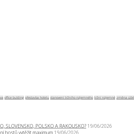
va
office bulding
přestavba hotelu
stanovení tržního nájemného
tržní nájemné
změna účel
O, SLOVENSKO, POLSKO A RAKOUSKO?
19/06/2026
í hostů vytěžit maximum
19/06/2026