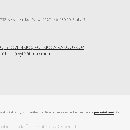
57 752, se sídlem Koněvova 107/1146, 130 00, Praha 3
O, SLOVENSKO, POLSKO A RAKOUSKO?
í hostů vytěžit maximum
webové stránky, souhlasíte s používáním souborů cookie v souladu s
podmínkami
této
sobních údajů
|
created by Cyberart