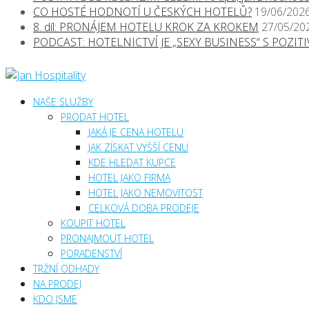
CO HOSTÉ HODNOTÍ U ČESKÝCH HOTELŮ?
19/06/202
8. díl: PRONÁJEM HOTELU KROK ZA KROKEM
27/05/20
PODCAST: HOTELNICTVÍ JE „SEXY BUSINESS“ S POZI
NAŠE SLUŽBY
PRODAT HOTEL
JAKÁ JE CENA HOTELU
JAK ZÍSKAT VYŠŠÍ CENU
KDE HLEDAT KUPCE
HOTEL JAKO FIRMA
HOTEL JAKO NEMOVITOST
CELKOVÁ DOBA PRODEJE
KOUPIT HOTEL
PRONAJMOUT HOTEL
PORADENSTVÍ
TRŽNÍ ODHADY
NA PRODEJ
KDO JSME