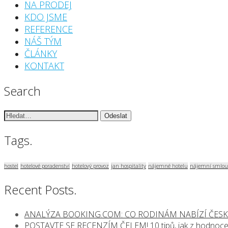
NA PRODEJ
KDO JSME
REFERENCE
NÁŠ TÝM
ČLÁNKY
KONTAKT
Search
Vyhledávání:
Tags.
hostel
hotelové poradenství
hotelový provoz
jan hospitality
nájemné hotelu
nájemní smlou
Recent Posts.
ANALÝZA BOOKING.COM: CO RODINÁM NABÍZÍ ČESK
POSTAVTE SE RECENZÍM ČELEM! 10 tipů, jak z hodnocen