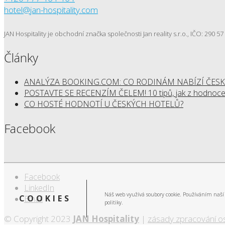
hotel@jan-hospitality.com
JAN Hospitality je obchodní značka společnosti Jan reality s.r.o., IČO: 290 
Články
ANALÝZA BOOKING.COM: CO RODINÁM NABÍZÍ ČESK
POSTAVTE SE RECENZÍM ČELEM! 10 tipů, jak z hodnocen
CO HOSTÉ HODNOTÍ U ČESKÝCH HOTELŮ?
Facebook
Facebook
LinkedIn
Náš web využívá soubory cookie. Používáním naší 
COOKIES
Email
politiky.
© Copyright 2023
JAN Hospitality
|
zásady zpracování o