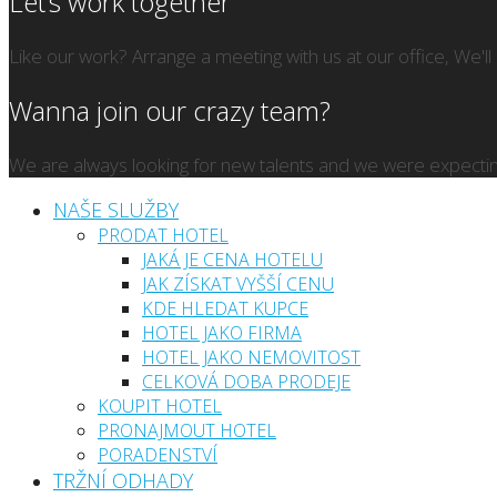
Let’s work together
Like our work? Arrange a meeting with us at our office, We'l
Wanna join our crazy team?
We are always looking for new talents and we were expectin
NAŠE SLUŽBY
PRODAT HOTEL
JAKÁ JE CENA HOTELU
JAK ZÍSKAT VYŠŠÍ CENU
KDE HLEDAT KUPCE
HOTEL JAKO FIRMA
HOTEL JAKO NEMOVITOST
CELKOVÁ DOBA PRODEJE
KOUPIT HOTEL
PRONAJMOUT HOTEL
PORADENSTVÍ
TRŽNÍ ODHADY