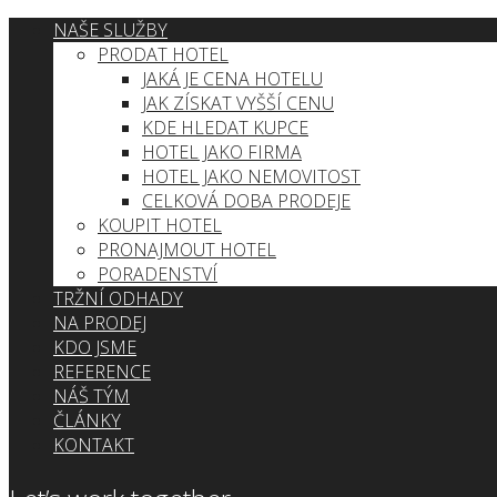
NAŠE SLUŽBY
PRODAT HOTEL
JAKÁ JE CENA HOTELU
JAK ZÍSKAT VYŠŠÍ CENU
KDE HLEDAT KUPCE
HOTEL JAKO FIRMA
HOTEL JAKO NEMOVITOST
CELKOVÁ DOBA PRODEJE
KOUPIT HOTEL
PRONAJMOUT HOTEL
PORADENSTVÍ
TRŽNÍ ODHADY
NA PRODEJ
KDO JSME
REFERENCE
NÁŠ TÝM
ČLÁNKY
KONTAKT