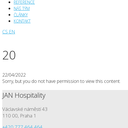
REFERENCE
NÁŠ TÝM
ČLÁNKY
KONTAKT
CS
EN
20
22/04/2022
Sorry, but you do not have permission to view this content.
JAN Hospitality
Václavské náměstí 43
110 00, Praha 1
+420 777 464 464