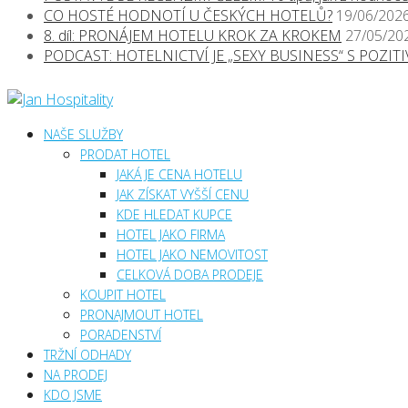
CO HOSTÉ HODNOTÍ U ČESKÝCH HOTELŮ?
19/06/202
8. díl: PRONÁJEM HOTELU KROK ZA KROKEM
27/05/20
PODCAST: HOTELNICTVÍ JE „SEXY BUSINESS“ S POZI
NAŠE SLUŽBY
PRODAT HOTEL
JAKÁ JE CENA HOTELU
JAK ZÍSKAT VYŠŠÍ CENU
KDE HLEDAT KUPCE
HOTEL JAKO FIRMA
HOTEL JAKO NEMOVITOST
CELKOVÁ DOBA PRODEJE
KOUPIT HOTEL
PRONAJMOUT HOTEL
PORADENSTVÍ
TRŽNÍ ODHADY
NA PRODEJ
KDO JSME