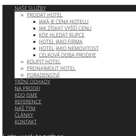
NAŠE SLUŽBY
PRODAT HOTEL
JAKÁ JE CENA HOTELU
JAK ZÍSKAT VYŠŠÍ CENU
KDE HLEDAT KUPCE
HOTEL JAKO FIRMA
HOTEL JAKO NEMOVITOST
CELKOVÁ DOBA PRODEJE
KOUPIT HOTEL
PRONAJMOUT HOTEL
PORADENSTVÍ
TRŽNÍ ODHADY
NA PRODEJ
KDO JSME
REFERENCE
NÁŠ TÝM
ČLÁNKY
KONTAKT