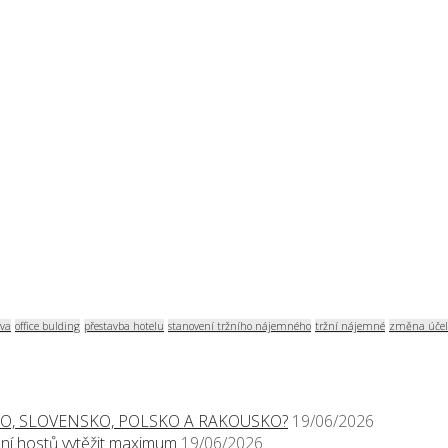
va
office bulding
přestavba hotelu
stanovení tržního nájemného
tržní nájemné
změna účel
O, SLOVENSKO, POLSKO A RAKOUSKO?
19/06/2026
í hostů vytěžit maximum
19/06/2026