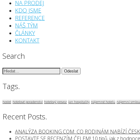
NA PRODEJ
KDO JSME
REFERENCE
NÁŠ TÝM
ČLÁNKY
KONTAKT
Search
Vyhledávání:
Tags.
hostel
hotelové poradenství
hotelový provoz
jan hospitality
nájemné hotelu
nájemní smlou
Recent Posts.
ANALÝZA BOOKING.COM: CO RODINÁM NABÍZÍ ČESK
POSTAVTE SE RECENZÍM ČELEM! 10 tipů, jak z hodnocen