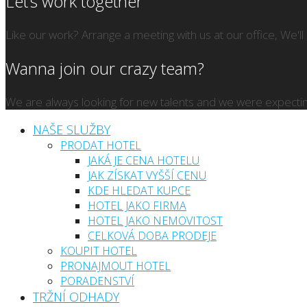
Let’s work together
Like our work? Arrange a meeting with us at our office, We'l
Wanna join our crazy team?
We are always looking for new talents and we were expectin
NAŠE SLUŽBY
PRODAT HOTEL
JAKÁ JE CENA HOTELU
JAK ZÍSKAT VYŠŠÍ CENU
KDE HLEDAT KUPCE
HOTEL JAKO FIRMA
HOTEL JAKO NEMOVITOST
CELKOVÁ DOBA PRODEJE
KOUPIT HOTEL
PRONAJMOUT HOTEL
PORADENSTVÍ
TRŽNÍ ODHADY