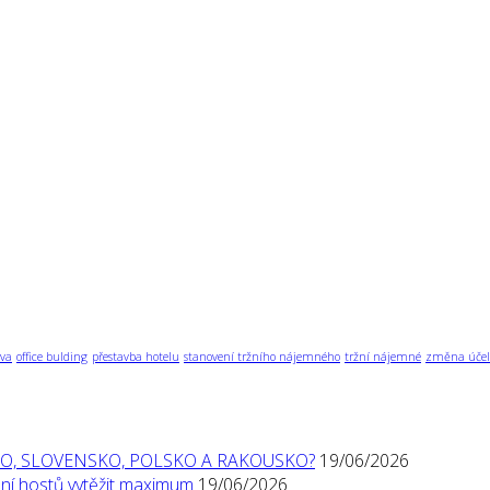
va
office bulding
přestavba hotelu
stanovení tržního nájemného
tržní nájemné
změna účel
O, SLOVENSKO, POLSKO A RAKOUSKO?
19/06/2026
í hostů vytěžit maximum
19/06/2026