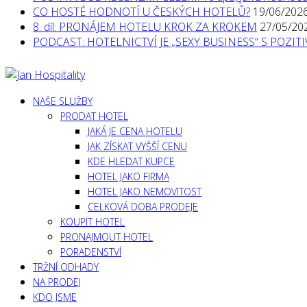
CO HOSTÉ HODNOTÍ U ČESKÝCH HOTELŮ?
19/06/202
8. díl: PRONÁJEM HOTELU KROK ZA KROKEM
27/05/20
PODCAST: HOTELNICTVÍ JE „SEXY BUSINESS“ S POZI
NAŠE SLUŽBY
PRODAT HOTEL
JAKÁ JE CENA HOTELU
JAK ZÍSKAT VYŠŠÍ CENU
KDE HLEDAT KUPCE
HOTEL JAKO FIRMA
HOTEL JAKO NEMOVITOST
CELKOVÁ DOBA PRODEJE
KOUPIT HOTEL
PRONAJMOUT HOTEL
PORADENSTVÍ
TRŽNÍ ODHADY
NA PRODEJ
KDO JSME