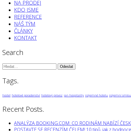
NA PRODEJ
KDO JSME
REFERENCE
NÁŠ TÝM
ČLÁNKY
KONTAKT
Search
Vyhledávání:
Tags.
hostel
hotelové poradenství
hotelový provoz
jan hospitality
nájemné hotelu
nájemní smlou
Recent Posts.
ANALÝZA BOOKING.COM: CO RODINÁM NABÍZÍ ČESK
POSTAVTE SE RECENZÍM ČELEM! 10 tipů, jak z hodnocen