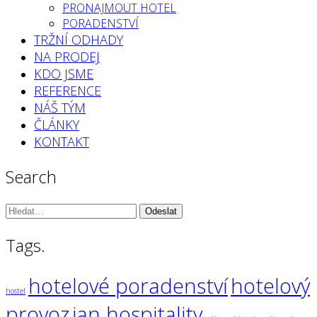
PRONAJMOUT HOTEL
PORADENSTVÍ
TRŽNÍ ODHADY
NA PRODEJ
KDO JSME
REFERENCE
NÁŠ TÝM
ČLÁNKY
KONTAKT
Search
Vyhledávání:
Tags.
hotelové poradenství
hotelový
hostel
provoz
jan hospitality