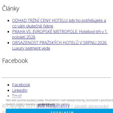
Články
ODHAD TRŽNÍ CENY HOTELU: kdy ho potřebujete a
co vám skutečně řekne
PRAHA VS. EVROPSKÉ METROPOLE: Hotelový trh v 1.
pololetí 2026
OBSAZENOST PRAŽSKÝCH HOTELŮ V SRPNU 2026:
Luxury segment vede
Facebook
Facebook
LinkedIn
Email
Náš web využívá soubory cookie. Používáním naší webové stránky, souhlasíte s používán
souborů cookie v souladu s
podmínkami
této politiky.
© Copyright 2023
JAN Hospitality
|
zásady zpracování
osobních údajů
|
created by Cyberart
SOUHLASÍM