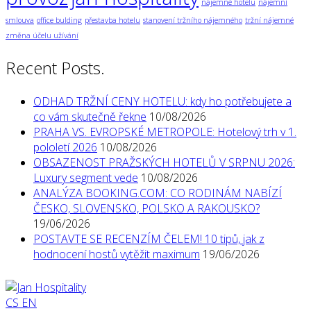
nájemné hotelu
nájemní
smlouva
office bulding
přestavba hotelu
stanovení tržního nájemného
tržní nájemné
změna účelu užívání
Recent Posts.
ODHAD TRŽNÍ CENY HOTELU: kdy ho potřebujete a
co vám skutečně řekne
10/08/2026
PRAHA VS. EVROPSKÉ METROPOLE: Hotelový trh v 1.
pololetí 2026
10/08/2026
OBSAZENOST PRAŽSKÝCH HOTELŮ V SRPNU 2026:
Luxury segment vede
10/08/2026
ANALÝZA BOOKING.COM: CO RODINÁM NABÍZÍ
ČESKO, SLOVENSKO, POLSKO A RAKOUSKO?
19/06/2026
POSTAVTE SE RECENZÍM ČELEM! 10 tipů, jak z
hodnocení hostů vytěžit maximum
19/06/2026
CS
EN