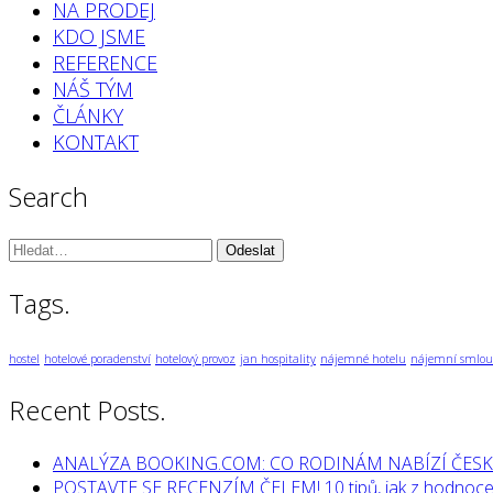
NA PRODEJ
KDO JSME
REFERENCE
NÁŠ TÝM
ČLÁNKY
KONTAKT
Search
Vyhledávání:
Tags.
hostel
hotelové poradenství
hotelový provoz
jan hospitality
nájemné hotelu
nájemní smlou
Recent Posts.
ANALÝZA BOOKING.COM: CO RODINÁM NABÍZÍ ČESK
POSTAVTE SE RECENZÍM ČELEM! 10 tipů, jak z hodnocen