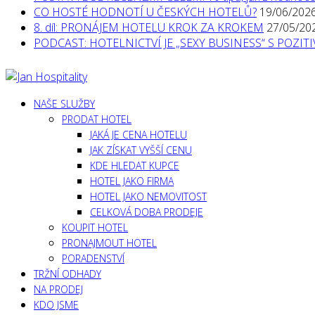
CO HOSTÉ HODNOTÍ U ČESKÝCH HOTELŮ?
19/06/202
8. díl: PRONÁJEM HOTELU KROK ZA KROKEM
27/05/20
PODCAST: HOTELNICTVÍ JE „SEXY BUSINESS“ S POZI
NAŠE SLUŽBY
PRODAT HOTEL
JAKÁ JE CENA HOTELU
JAK ZÍSKAT VYŠŠÍ CENU
KDE HLEDAT KUPCE
HOTEL JAKO FIRMA
HOTEL JAKO NEMOVITOST
CELKOVÁ DOBA PRODEJE
KOUPIT HOTEL
PRONAJMOUT HOTEL
PORADENSTVÍ
TRŽNÍ ODHADY
NA PRODEJ
KDO JSME