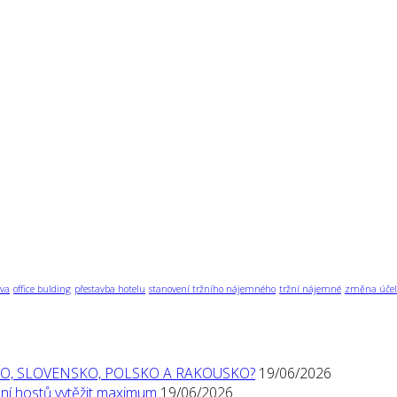
va
office bulding
přestavba hotelu
stanovení tržního nájemného
tržní nájemné
změna účel
O, SLOVENSKO, POLSKO A RAKOUSKO?
19/06/2026
í hostů vytěžit maximum
19/06/2026