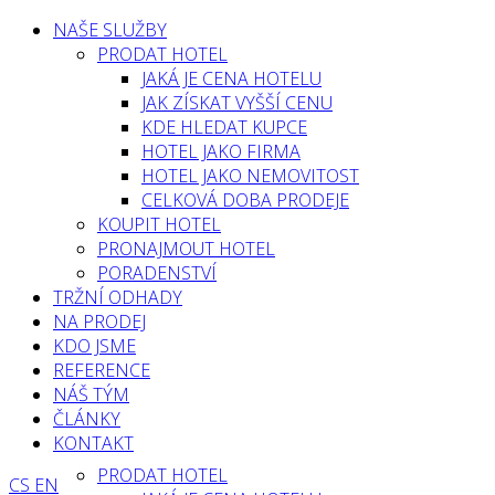
NAŠE SLUŽBY
PRODAT HOTEL
JAKÁ JE CENA HOTELU
JAK ZÍSKAT VYŠŠÍ CENU
KDE HLEDAT KUPCE
HOTEL JAKO FIRMA
HOTEL JAKO NEMOVITOST
CELKOVÁ DOBA PRODEJE
KOUPIT HOTEL
PRONAJMOUT HOTEL
PORADENSTVÍ
TRŽNÍ ODHADY
NA PRODEJ
KDO JSME
REFERENCE
NÁŠ TÝM
ČLÁNKY
KONTAKT
PRODAT HOTEL
CS
EN