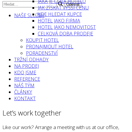
JAKÁ JE CENA HOTELU
JAK ZÍSKAT VYŠŠÍ CENU
KDE HLEDAT KUPCE
NAŠE SLUŽBY
HOTEL JAKO FIRMA
HOTEL JAKO NEMOVITOST
CELKOVÁ DOBA PRODEJE
KOUPIT HOTEL
PRONAJMOUT HOTEL
PORADENSTVÍ
TRŽNÍ ODHADY
NA PRODEJ
KDO JSME
REFERENCE
NÁŠ TÝM
ČLÁNKY
KONTAKT
Let’s work together
Like our work? Arrange a meeting with us at our office,