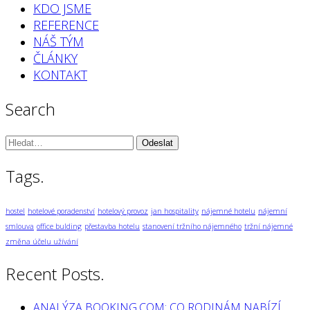
KDO JSME
REFERENCE
NÁŠ TÝM
ČLÁNKY
KONTAKT
Search
Vyhledávání:
Tags.
hostel
hotelové poradenství
hotelový provoz
jan hospitality
nájemné hotelu
nájemní
smlouva
office bulding
přestavba hotelu
stanovení tržního nájemného
tržní nájemné
změna účelu užívání
Recent Posts.
ANALÝZA BOOKING.COM: CO RODINÁM NABÍZÍ