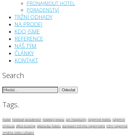
PRONAJMOUT HOTEL
PORADENSTVÍ
TRŽNÍ ODHADY
NA PRODEJ
KDO JSME
REFERENCE
NÁŠ TÝM
ČLÁNKY
KONTAKT
Search
Vyhledávání:
Tags.
hostel
hotelové poradenství
hotelový provoz
jan hospitality
nájemné hotelu
nájemní
smlouva
office bulding
přestavba hotelu
stanovení tržního nájemného
tržní nájemné
změna účelu užívání