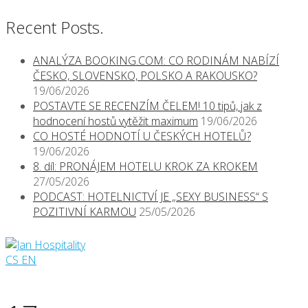
Recent Posts.
ANALÝZA BOOKING.COM: CO RODINÁM NABÍZÍ
ČESKO, SLOVENSKO, POLSKO A RAKOUSKO?
19/06/2026
POSTAVTE SE RECENZÍM ČELEM! 10 tipů, jak z
hodnocení hostů vytěžit maximum
19/06/2026
CO HOSTÉ HODNOTÍ U ČESKÝCH HOTELŮ?
19/06/2026
8. díl: PRONÁJEM HOTELU KROK ZA KROKEM
27/05/2026
PODCAST: HOTELNICTVÍ JE „SEXY BUSINESS“ S
POZITIVNÍ KARMOU
25/05/2026
CS
EN