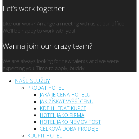
Let’s work together
Like our work? Arrange a meeting with us at our office,
We'll be happy to work with you!
Wanna join our crazy team?
We are always looking for new talents and we were
expecting you. Time to apply, buddy!
NAŠE SLUŽBY
PRODAT HOTEL
JAKÁ JE CENA HOTELU
JAK ZÍSKAT VYŠŠÍ CENU
KDE HLEDAT KUPCE
HOTEL JAKO FIRMA
HOTEL JAKO NEMOVITOST
CELKOVÁ DOBA PRODEJE
KOUPIT HOTEL