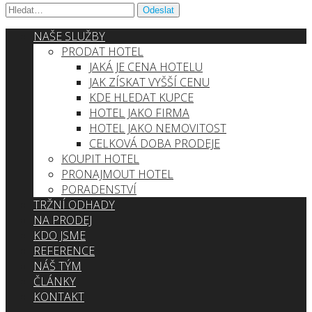
NAŠE SLUŽBY
PRODAT HOTEL
JAKÁ JE CENA HOTELU
JAK ZÍSKAT VYŠŠÍ CENU
KDE HLEDAT KUPCE
HOTEL JAKO FIRMA
HOTEL JAKO NEMOVITOST
CELKOVÁ DOBA PRODEJE
KOUPIT HOTEL
PRONAJMOUT HOTEL
PORADENSTVÍ
TRŽNÍ ODHADY
NA PRODEJ
KDO JSME
REFERENCE
NÁŠ TÝM
ČLÁNKY
KONTAKT