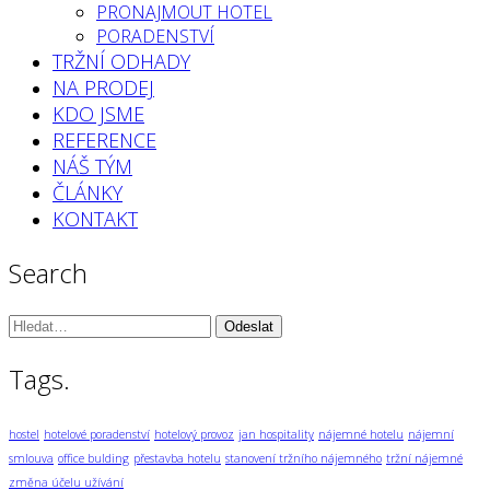
PRONAJMOUT HOTEL
PORADENSTVÍ
TRŽNÍ ODHADY
NA PRODEJ
KDO JSME
REFERENCE
NÁŠ TÝM
ČLÁNKY
KONTAKT
Search
Vyhledávání:
Tags.
hostel
hotelové poradenství
hotelový provoz
jan hospitality
nájemné hotelu
nájemní
smlouva
office bulding
přestavba hotelu
stanovení tržního nájemného
tržní nájemné
změna účelu užívání