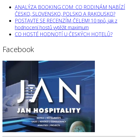
ANALÝZA BOOKING.COM: CO RODINÁM NABÍZÍ
ČESKO, SLOVENSKO, POLSKO A RAKOUSKO?
POSTAVTE SE RECENZÍM ČELEM! 10 tipů, jak z
hodnocení hostů vytěžit maximum
CO HOSTÉ HODNOTÍ U ČESKÝCH HOTELŮ?
Facebook