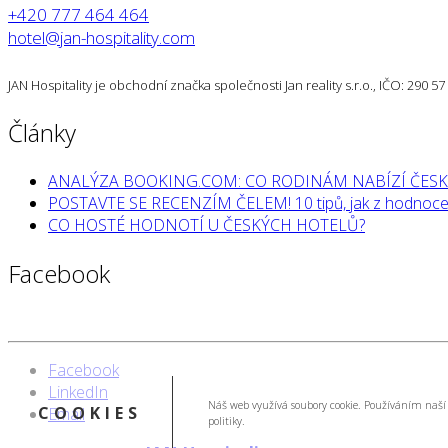
+420 777 464 464
hotel@jan-hospitality.com
JAN Hospitality je obchodní značka společnosti Jan reality s.r.o., IČO: 290 
Články
ANALÝZA BOOKING.COM: CO RODINÁM NABÍZÍ ČESK
POSTAVTE SE RECENZÍM ČELEM! 10 tipů, jak z hodnocen
CO HOSTÉ HODNOTÍ U ČESKÝCH HOTELŮ?
Facebook
Facebook
LinkedIn
Náš web využívá soubory cookie. Používáním naší 
COOKIES
Email
politiky.