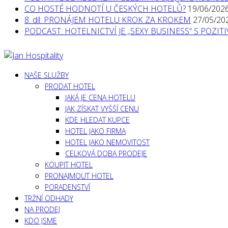
CO HOSTÉ HODNOTÍ U ČESKÝCH HOTELŮ?
19/06/202
8. díl: PRONÁJEM HOTELU KROK ZA KROKEM
27/05/20
PODCAST: HOTELNICTVÍ JE „SEXY BUSINESS“ S POZI
NAŠE SLUŽBY
PRODAT HOTEL
JAKÁ JE CENA HOTELU
JAK ZÍSKAT VYŠŠÍ CENU
KDE HLEDAT KUPCE
HOTEL JAKO FIRMA
HOTEL JAKO NEMOVITOST
CELKOVÁ DOBA PRODEJE
KOUPIT HOTEL
PRONAJMOUT HOTEL
PORADENSTVÍ
TRŽNÍ ODHADY
NA PRODEJ
KDO JSME