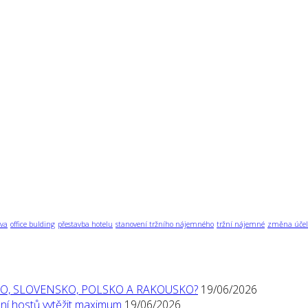
va
office bulding
přestavba hotelu
stanovení tržního nájemného
tržní nájemné
změna účel
O, SLOVENSKO, POLSKO A RAKOUSKO?
19/06/2026
í hostů vytěžit maximum
19/06/2026