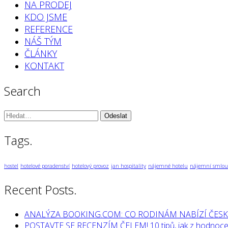
NA PRODEJ
KDO JSME
REFERENCE
NÁŠ TÝM
ČLÁNKY
KONTAKT
Search
Vyhledávání:
Tags.
hostel
hotelové poradenství
hotelový provoz
jan hospitality
nájemné hotelu
nájemní smlou
Recent Posts.
ANALÝZA BOOKING.COM: CO RODINÁM NABÍZÍ ČESK
POSTAVTE SE RECENZÍM ČELEM! 10 tipů, jak z hodnocen