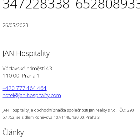
347228338_65280893
26/05/2023
JAN Hospitality
Václavské náměstí 43
110 00, Praha 1
+420 777 464 464
hotel@jan-hospitality.com
JAN Hospitality je obchodní značka společnosti Jan reality s.r.o., IČO: 290
57 752, se sídlem Koněvova 107/1146, 130 00, Praha 3
Články