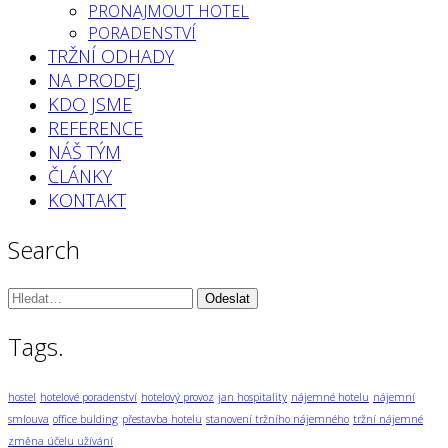
PRONAJMOUT HOTEL
PORADENSTVÍ
TRŽNÍ ODHADY
NA PRODEJ
KDO JSME
REFERENCE
NÁŠ TÝM
ČLÁNKY
KONTAKT
Search
Vyhledávání:
Tags.
hostel
hotelové poradenství
hotelový provoz
jan hospitality
nájemné hotelu
nájemní
smlouva
office bulding
přestavba hotelu
stanovení tržního nájemného
tržní nájemné
změna účelu užívání