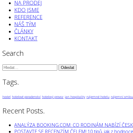
NA PRODEJ
KDO JSME
REFERENCE
NÁŠ TÝM
ČLÁNKY
KONTAKT
Search
Vyhledávání:
Tags.
hostel
hotelové poradenství
hotelový provoz
jan hospitality
nájemné hotelu
nájemní smlou
Recent Posts.
ANALÝZA BOOKING.COM: CO RODINÁM NABÍZÍ ČESK
POSTAVTE SE RECENZÍM ČELEM! 10 tipů, jak z hodnocen