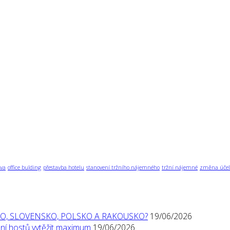
va
office bulding
přestavba hotelu
stanovení tržního nájemného
tržní nájemné
změna účel
O, SLOVENSKO, POLSKO A RAKOUSKO?
19/06/2026
í hostů vytěžit maximum
19/06/2026