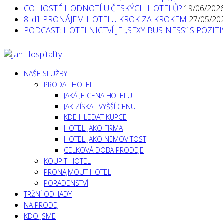
CO HOSTÉ HODNOTÍ U ČESKÝCH HOTELŮ?
19/06/202
8. díl: PRONÁJEM HOTELU KROK ZA KROKEM
27/05/20
PODCAST: HOTELNICTVÍ JE „SEXY BUSINESS“ S POZI
NAŠE SLUŽBY
PRODAT HOTEL
JAKÁ JE CENA HOTELU
JAK ZÍSKAT VYŠŠÍ CENU
KDE HLEDAT KUPCE
HOTEL JAKO FIRMA
HOTEL JAKO NEMOVITOST
CELKOVÁ DOBA PRODEJE
KOUPIT HOTEL
PRONAJMOUT HOTEL
PORADENSTVÍ
TRŽNÍ ODHADY
NA PRODEJ
KDO JSME