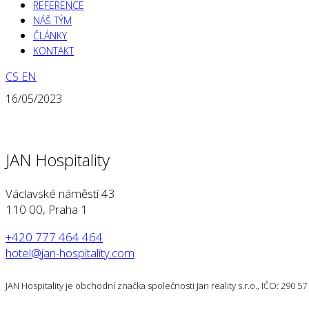
REFERENCE
NÁŠ TÝM
ČLÁNKY
KONTAKT
CS
EN
16/05/2023
JAN Hospitality
Václavské náměstí 43
110 00, Praha 1
+420 777 464 464
hotel@jan-hospitality.com
JAN Hospitality je obchodní značka společnosti Jan reality s.r.o., IČO: 290 