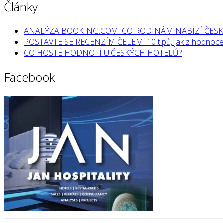
Články
ANALÝZA BOOKING.COM: CO RODINÁM NABÍZÍ ČESK
POSTAVTE SE RECENZÍM ČELEM! 10 tipů, jak z hodnocen
CO HOSTÉ HODNOTÍ U ČESKÝCH HOTELŮ?
Facebook