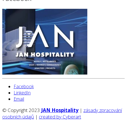
Facebook
LinkedIn
Email
© Copyright 2023
JAN Hospitality
|
zásady zpracování
osobních údajů
|
created by Cyberart