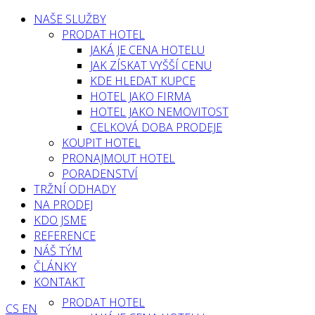
NAŠE SLUŽBY
PRODAT HOTEL
JAKÁ JE CENA HOTELU
JAK ZÍSKAT VYŠŠÍ CENU
KDE HLEDAT KUPCE
HOTEL JAKO FIRMA
HOTEL JAKO NEMOVITOST
CELKOVÁ DOBA PRODEJE
KOUPIT HOTEL
PRONAJMOUT HOTEL
PORADENSTVÍ
TRŽNÍ ODHADY
NA PRODEJ
KDO JSME
REFERENCE
NÁŠ TÝM
ČLÁNKY
KONTAKT
PRODAT HOTEL
CS
EN