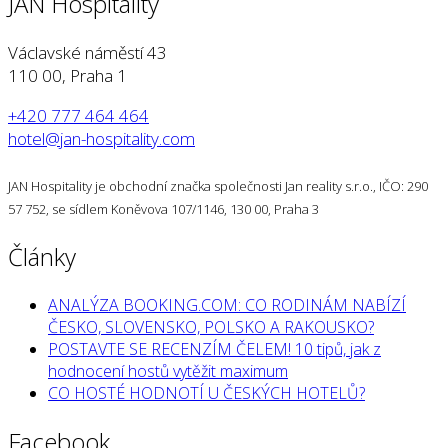
JAN Hospitality
Václavské náměstí 43
110 00, Praha 1
+420 777 464 464
hotel@jan-hospitality.com
JAN Hospitality je obchodní značka společnosti Jan reality s.r.o., IČO: 290
57 752, se sídlem Koněvova 107/1146, 130 00, Praha 3
Články
ANALÝZA BOOKING.COM: CO RODINÁM NABÍZÍ
ČESKO, SLOVENSKO, POLSKO A RAKOUSKO?
POSTAVTE SE RECENZÍM ČELEM! 10 tipů, jak z
hodnocení hostů vytěžit maximum
CO HOSTÉ HODNOTÍ U ČESKÝCH HOTELŮ?
Facebook