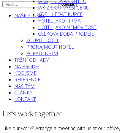
JAKÁ JE CENA HOTELU
JAK ZÍSKAT VYŠŠÍ CENU
KDE HLEDAT KUPCE
NAŠE SLUŽBY
HOTEL JAKO FIRMA
HOTEL JAKO NEMOVITOST
CELKOVÁ DOBA PRODEJE
KOUPIT HOTEL
PRONAJMOUT HOTEL
PORADENSTVÍ
TRŽNÍ ODHADY
NA PRODEJ
KDO JSME
REFERENCE
NÁŠ TÝM
ČLÁNKY
KONTAKT
Let’s work together
Like our work? Arrange a meeting with us at our office,