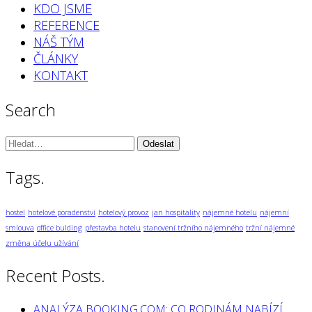
KDO JSME
REFERENCE
NÁŠ TÝM
ČLÁNKY
KONTAKT
Search
Vyhledávání:
Tags.
hostel
hotelové poradenství
hotelový provoz
jan hospitality
nájemné hotelu
nájemní
smlouva
office bulding
přestavba hotelu
stanovení tržního nájemného
tržní nájemné
změna účelu užívání
Recent Posts.
ANALÝZA BOOKING.COM: CO RODINÁM NABÍZÍ