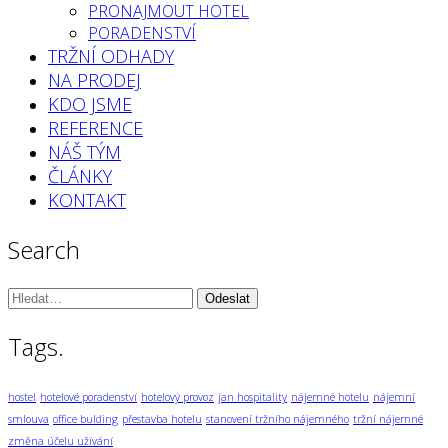
PRONAJMOUT HOTEL
PORADENSTVÍ
TRŽNÍ ODHADY
NA PRODEJ
KDO JSME
REFERENCE
NÁŠ TÝM
ČLÁNKY
KONTAKT
Search
Vyhledávání:
Tags.
hostel
hotelové poradenství
hotelový provoz
jan hospitality
nájemné hotelu
nájemní
smlouva
office bulding
přestavba hotelu
stanovení tržního nájemného
tržní nájemné
změna účelu užívání