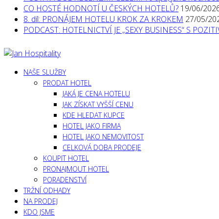
CO HOSTÉ HODNOTÍ U ČESKÝCH HOTELŮ?
19/06/202
8. díl: PRONÁJEM HOTELU KROK ZA KROKEM
27/05/20
PODCAST: HOTELNICTVÍ JE „SEXY BUSINESS“ S POZI
NAŠE SLUŽBY
PRODAT HOTEL
JAKÁ JE CENA HOTELU
JAK ZÍSKAT VYŠŠÍ CENU
KDE HLEDAT KUPCE
HOTEL JAKO FIRMA
HOTEL JAKO NEMOVITOST
CELKOVÁ DOBA PRODEJE
KOUPIT HOTEL
PRONAJMOUT HOTEL
PORADENSTVÍ
TRŽNÍ ODHADY
NA PRODEJ
KDO JSME