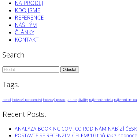
NA PRODEJ
KDO JSME
REFERENCE
NÁŠ TÝM
ČLÁNKY
KONTAKT
Search
Vyhledávání:
Tags.
hostel
hotelové poradenství
hotelový provoz
jan hospitality
nájemné hotelu
nájemní smlou
Recent Posts.
ANALÝZA BOOKING.COM: CO RODINÁM NABÍZÍ ČESK
POSTAVTE SE RECENZÍM ČELEM! 10 tipů, jak z hodnocen