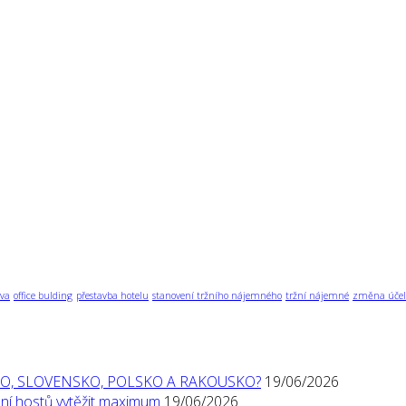
va
office bulding
přestavba hotelu
stanovení tržního nájemného
tržní nájemné
změna účel
O, SLOVENSKO, POLSKO A RAKOUSKO?
19/06/2026
í hostů vytěžit maximum
19/06/2026