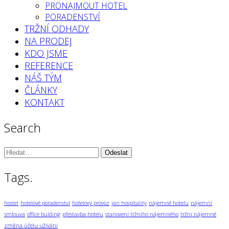
PRONAJMOUT HOTEL
PORADENSTVÍ
TRŽNÍ ODHADY
NA PRODEJ
KDO JSME
REFERENCE
NÁŠ TÝM
ČLÁNKY
KONTAKT
Search
Vyhledávání:
Tags.
hostel
hotelové poradenství
hotelový provoz
jan hospitality
nájemné hotelu
nájemní
smlouva
office bulding
přestavba hotelu
stanovení tržního nájemného
tržní nájemné
změna účelu užívání