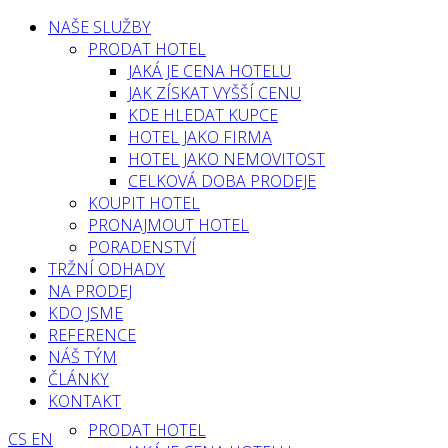
NAŠE SLUŽBY
PRODAT HOTEL
JAKÁ JE CENA HOTELU
JAK ZÍSKAT VYŠŠÍ CENU
KDE HLEDAT KUPCE
HOTEL JAKO FIRMA
HOTEL JAKO NEMOVITOST
CELKOVÁ DOBA PRODEJE
KOUPIT HOTEL
PRONAJMOUT HOTEL
PORADENSTVÍ
TRŽNÍ ODHADY
NA PRODEJ
KDO JSME
REFERENCE
NÁŠ TÝM
ČLÁNKY
KONTAKT
PRODAT HOTEL
CS
EN