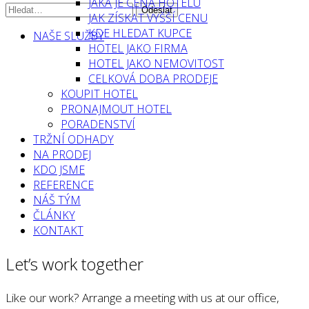
JAKÁ JE CENA HOTELU
JAK ZÍSKAT VYŠŠÍ CENU
KDE HLEDAT KUPCE
NAŠE SLUŽBY
HOTEL JAKO FIRMA
HOTEL JAKO NEMOVITOST
CELKOVÁ DOBA PRODEJE
KOUPIT HOTEL
PRONAJMOUT HOTEL
PORADENSTVÍ
TRŽNÍ ODHADY
NA PRODEJ
KDO JSME
REFERENCE
NÁŠ TÝM
ČLÁNKY
KONTAKT
Let’s work together
Like our work? Arrange a meeting with us at our office,