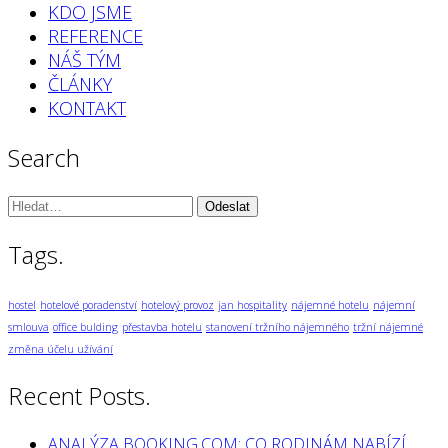
KDO JSME
REFERENCE
NÁŠ TÝM
ČLÁNKY
KONTAKT
Search
Vyhledávání:
Tags.
hostel
hotelové poradenství
hotelový provoz
jan hospitality
nájemné hotelu
nájemní
smlouva
office bulding
přestavba hotelu
stanovení tržního nájemného
tržní nájemné
změna účelu užívání
Recent Posts.
ANALÝZA BOOKING.COM: CO RODINÁM NABÍZÍ