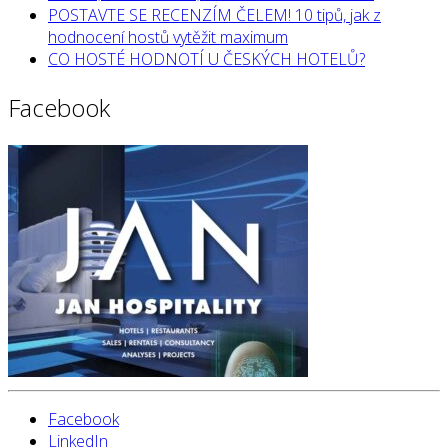
POSTAVTE SE RECENZÍM ČELEM! 10 tipů, jak z
hodnocení hostů vytěžit maximum
CO HOSTÉ HODNOTÍ U ČESKÝCH HOTELŮ?
Facebook
Facebook
LinkedIn