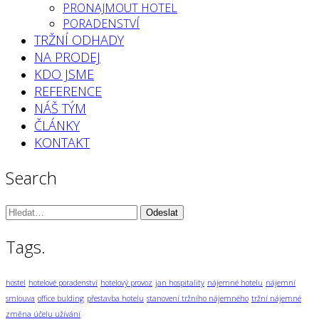
PRONAJMOUT HOTEL
PORADENSTVÍ
TRŽNÍ ODHADY
NA PRODEJ
KDO JSME
REFERENCE
NÁŠ TÝM
ČLÁNKY
KONTAKT
Search
Vyhledávání:
Tags.
hostel
hotelové poradenství
hotelový provoz
jan hospitality
nájemné hotelu
nájemní
smlouva
office bulding
přestavba hotelu
stanovení tržního nájemného
tržní nájemné
změna účelu užívání