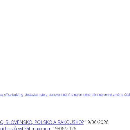
va
office bulding
přestavba hotelu
stanovení tržního nájemného
tržní nájemné
změna účel
O, SLOVENSKO, POLSKO A RAKOUSKO?
19/06/2026
í hostů vytěžit maximum
19/06/2026