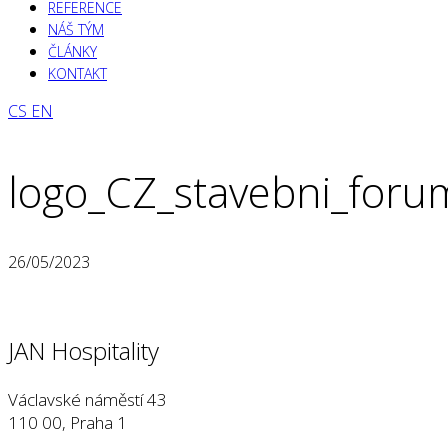
REFERENCE
NÁŠ TÝM
ČLÁNKY
KONTAKT
CS
EN
logo_CZ_stavebni_foru
26/05/2023
JAN Hospitality
Václavské náměstí 43
110 00, Praha 1