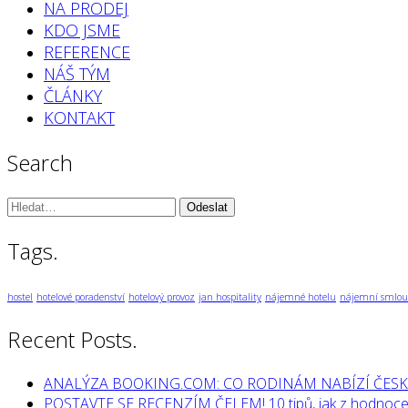
NA PRODEJ
KDO JSME
REFERENCE
NÁŠ TÝM
ČLÁNKY
KONTAKT
Search
Vyhledávání:
Tags.
hostel
hotelové poradenství
hotelový provoz
jan hospitality
nájemné hotelu
nájemní smlou
Recent Posts.
ANALÝZA BOOKING.COM: CO RODINÁM NABÍZÍ ČESK
POSTAVTE SE RECENZÍM ČELEM! 10 tipů, jak z hodnocen