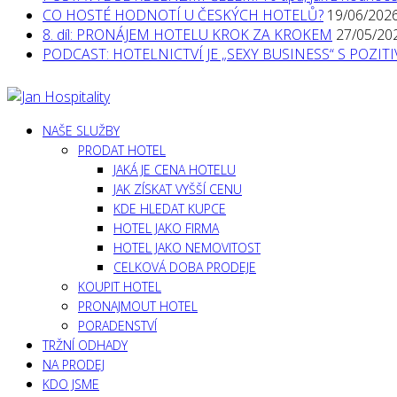
CO HOSTÉ HODNOTÍ U ČESKÝCH HOTELŮ?
19/06/202
8. díl: PRONÁJEM HOTELU KROK ZA KROKEM
27/05/20
PODCAST: HOTELNICTVÍ JE „SEXY BUSINESS“ S POZI
NAŠE SLUŽBY
PRODAT HOTEL
JAKÁ JE CENA HOTELU
JAK ZÍSKAT VYŠŠÍ CENU
KDE HLEDAT KUPCE
HOTEL JAKO FIRMA
HOTEL JAKO NEMOVITOST
CELKOVÁ DOBA PRODEJE
KOUPIT HOTEL
PRONAJMOUT HOTEL
PORADENSTVÍ
TRŽNÍ ODHADY
NA PRODEJ
KDO JSME