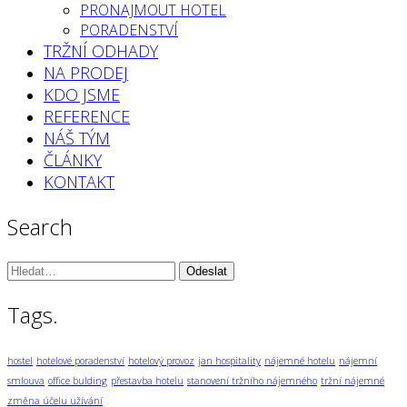
PRONAJMOUT HOTEL
PORADENSTVÍ
TRŽNÍ ODHADY
NA PRODEJ
KDO JSME
REFERENCE
NÁŠ TÝM
ČLÁNKY
KONTAKT
Search
Vyhledávání:
Tags.
hostel
hotelové poradenství
hotelový provoz
jan hospitality
nájemné hotelu
nájemní
smlouva
office bulding
přestavba hotelu
stanovení tržního nájemného
tržní nájemné
změna účelu užívání