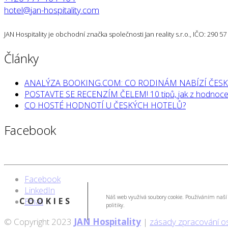
hotel@jan-hospitality.com
JAN Hospitality je obchodní značka společnosti Jan reality s.r.o., IČO: 290 
Články
ANALÝZA BOOKING.COM: CO RODINÁM NABÍZÍ ČESK
POSTAVTE SE RECENZÍM ČELEM! 10 tipů, jak z hodnocen
CO HOSTÉ HODNOTÍ U ČESKÝCH HOTELŮ?
Facebook
Facebook
LinkedIn
Náš web využívá soubory cookie. Používáním naší 
COOKIES
Email
politiky.
© Copyright 2023
JAN Hospitality
|
zásady zpracování o