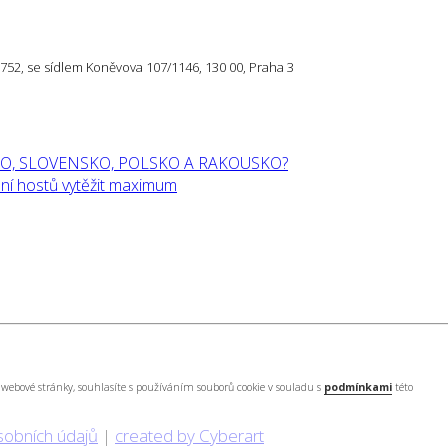
57 752, se sídlem Koněvova 107/1146, 130 00, Praha 3
O, SLOVENSKO, POLSKO A RAKOUSKO?
í hostů vytěžit maximum
webové stránky, souhlasíte s používáním souborů cookie v souladu s
podmínkami
této
sobních údajů
|
created by Cyberart