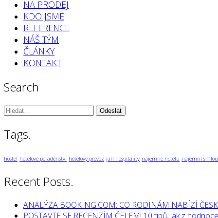
NA PRODEJ
KDO JSME
REFERENCE
NÁŠ TÝM
ČLÁNKY
KONTAKT
Search
Vyhledávání:
Tags.
hostel
hotelové poradenství
hotelový provoz
jan hospitality
nájemné hotelu
nájemní smlou
Recent Posts.
ANALÝZA BOOKING.COM: CO RODINÁM NABÍZÍ ČESK
POSTAVTE SE RECENZÍM ČELEM! 10 tipů, jak z hodnocen