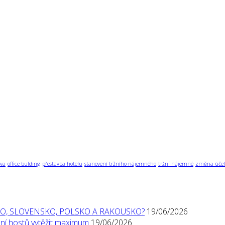
va
office bulding
přestavba hotelu
stanovení tržního nájemného
tržní nájemné
změna účel
O, SLOVENSKO, POLSKO A RAKOUSKO?
19/06/2026
í hostů vytěžit maximum
19/06/2026