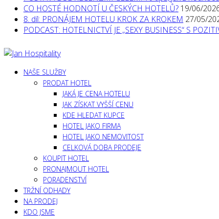
CO HOSTÉ HODNOTÍ U ČESKÝCH HOTELŮ?
19/06/202
8. díl: PRONÁJEM HOTELU KROK ZA KROKEM
27/05/20
PODCAST: HOTELNICTVÍ JE „SEXY BUSINESS“ S POZI
NAŠE SLUŽBY
PRODAT HOTEL
JAKÁ JE CENA HOTELU
JAK ZÍSKAT VYŠŠÍ CENU
KDE HLEDAT KUPCE
HOTEL JAKO FIRMA
HOTEL JAKO NEMOVITOST
CELKOVÁ DOBA PRODEJE
KOUPIT HOTEL
PRONAJMOUT HOTEL
PORADENSTVÍ
TRŽNÍ ODHADY
NA PRODEJ
KDO JSME