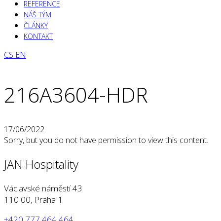
REFERENCE
NÁŠ TÝM
ČLÁNKY
KONTAKT
CS
EN
216A3604-HDR
17/06/2022
Sorry, but you do not have permission to view this content.
JAN Hospitality
Václavské náměstí 43
110 00, Praha 1
+420 777 464 464