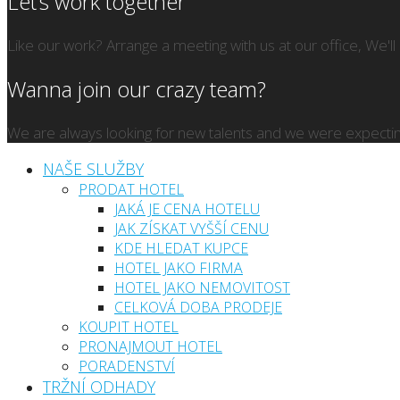
Let’s work together
Like our work? Arrange a meeting with us at our office, We'l
Wanna join our crazy team?
We are always looking for new talents and we were expectin
NAŠE SLUŽBY
PRODAT HOTEL
JAKÁ JE CENA HOTELU
JAK ZÍSKAT VYŠŠÍ CENU
KDE HLEDAT KUPCE
HOTEL JAKO FIRMA
HOTEL JAKO NEMOVITOST
CELKOVÁ DOBA PRODEJE
KOUPIT HOTEL
PRONAJMOUT HOTEL
PORADENSTVÍ
TRŽNÍ ODHADY