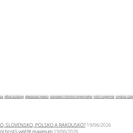
va
office bulding
přestavba hotelu
stanovení tržního nájemného
tržní nájemné
změna účel
O, SLOVENSKO, POLSKO A RAKOUSKO?
19/06/2026
í hostů vytěžit maximum
19/06/2026