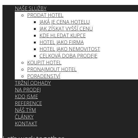
NAŠE SLUŽBY
PRODAT HOTEL
JAKÁ JE CENA HOTELU
JAK ZÍSKAT VYŠŠÍ CENU
KDE HLEDAT KUPCE
HOTEL JAKO FIRMA
HOTEL JAKO NEMOVITOST
CELKOVÁ DOBA PRODEJE
KOUPIT HOTEL
PRONAJMOUT HOTEL
PORADENSTVÍ
TRŽNÍ ODHADY
NA PRODEJ
KDO JSME
REFERENCE
NÁŠ TÝM
ČLÁNKY
KONTAKT