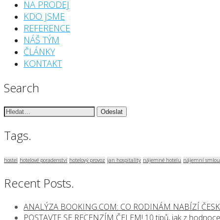
NA PRODEJ
KDO JSME
REFERENCE
NÁŠ TÝM
ČLÁNKY
KONTAKT
Search
Vyhledávání:
Tags.
hostel
hotelové poradenství
hotelový provoz
jan hospitality
nájemné hotelu
nájemní smlou
Recent Posts.
ANALÝZA BOOKING.COM: CO RODINÁM NABÍZÍ ČESK
POSTAVTE SE RECENZÍM ČELEM! 10 tipů, jak z hodnocen