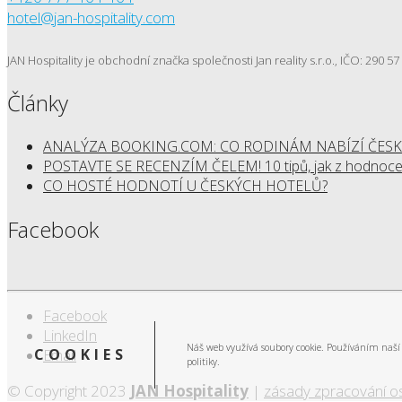
hotel@jan-hospitality.com
JAN Hospitality je obchodní značka společnosti Jan reality s.r.o., IČO: 290 
Články
ANALÝZA BOOKING.COM: CO RODINÁM NABÍZÍ ČESK
POSTAVTE SE RECENZÍM ČELEM! 10 tipů, jak z hodnocen
CO HOSTÉ HODNOTÍ U ČESKÝCH HOTELŮ?
Facebook
Facebook
LinkedIn
Náš web využívá soubory cookie. Používáním naší 
COOKIES
Email
politiky.
© Copyright 2023
JAN Hospitality
|
zásady zpracování o