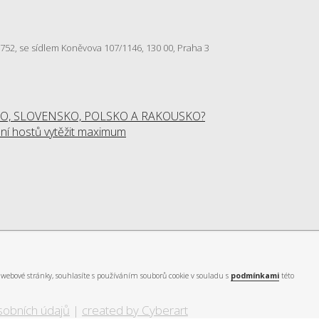
57 752, se sídlem Koněvova 107/1146, 130 00, Praha 3
O, SLOVENSKO, POLSKO A RAKOUSKO?
í hostů vytěžit maximum
webové stránky, souhlasíte s používáním souborů cookie v souladu s
podmínkami
této
sobních údajů
|
created by Cyberart