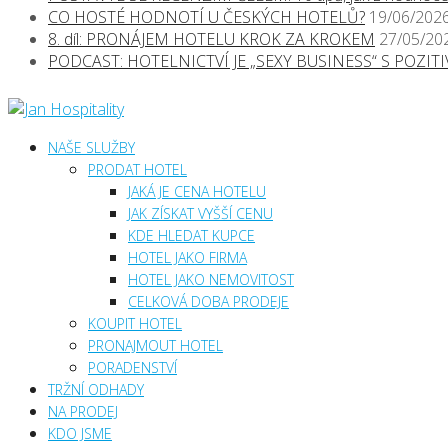
CO HOSTÉ HODNOTÍ U ČESKÝCH HOTELŮ?
19/06/202
8. díl: PRONÁJEM HOTELU KROK ZA KROKEM
27/05/20
PODCAST: HOTELNICTVÍ JE „SEXY BUSINESS“ S POZI
NAŠE SLUŽBY
PRODAT HOTEL
JAKÁ JE CENA HOTELU
JAK ZÍSKAT VYŠŠÍ CENU
KDE HLEDAT KUPCE
HOTEL JAKO FIRMA
HOTEL JAKO NEMOVITOST
CELKOVÁ DOBA PRODEJE
KOUPIT HOTEL
PRONAJMOUT HOTEL
PORADENSTVÍ
TRŽNÍ ODHADY
NA PRODEJ
KDO JSME