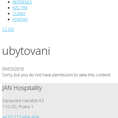
REFERENCE
NÁŠ TÝM
ČLÁNKY
KONTAKT
CS
EN
ubytovani
09/03/2018
Sorry, but you do not have permission to view this content.
JAN Hospitality
Václavské náměstí 43
110 00, Praha 1
+420 777 464 464