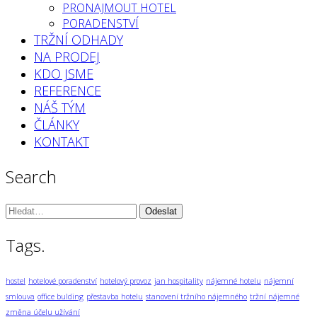
PRONAJMOUT HOTEL
PORADENSTVÍ
TRŽNÍ ODHADY
NA PRODEJ
KDO JSME
REFERENCE
NÁŠ TÝM
ČLÁNKY
KONTAKT
Search
Vyhledávání:
Tags.
hostel
hotelové poradenství
hotelový provoz
jan hospitality
nájemné hotelu
nájemní
smlouva
office bulding
přestavba hotelu
stanovení tržního nájemného
tržní nájemné
změna účelu užívání