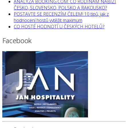
ANALÝZA BOOKING.COM: CO RODINÁM NABÍZÍ
ČESKO, SLOVENSKO, POLSKO A RAKOUSKO?
POSTAVTE SE RECENZÍM ČELEM! 10 tipů, jak z
hodnocení hostů vytěžit maximum
CO HOSTÉ HODNOTÍ U ČESKÝCH HOTELŮ?
Facebook