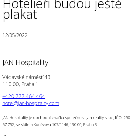
Hoteliéři budou ještě
plakat
12/05/2022
JAN Hospitality
Václavské náměstí 43
110 00, Praha 1
+420 777 464 464
hotel@jan-hospitality.com
JAN Hospitality je obchodní značka společnosti Jan reality s.r.o., IČO: 290
57 752, se sídlem Koněvova 107/1146, 130 00, Praha 3