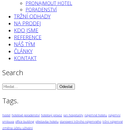
PRONAJMOUT HOTEL
PORADENSTVÍ
TRŽNÍ ODHADY
NA PRODEJ
KDO JSME
REFERENCE
NÁŠ TÝM
ČLÁNKY
KONTAKT
Search
Vyhledávání:
Tags.
hostel
hotelové poradenství
hotelový provoz
jan hospitality
nájemné hotelu
nájemní
smlouva
office bulding
přestavba hotelu
stanovení tržního nájemného
tržní nájemné
změna účelu užívání