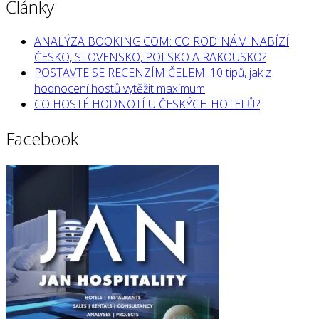
Články
ANALÝZA BOOKING.COM: CO RODINÁM NABÍZÍ
ČESKO, SLOVENSKO, POLSKO A RAKOUSKO?
POSTAVTE SE RECENZÍM ČELEM! 10 tipů, jak z
hodnocení hostů vytěžit maximum
CO HOSTÉ HODNOTÍ U ČESKÝCH HOTELŮ?
Facebook