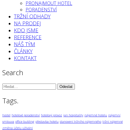
PRONAJMOUT HOTEL
PORADENSTVÍ
TRŽNÍ ODHADY
NA PRODEJ
KDO JSME
REFERENCE
NÁŠ TÝM
ČLÁNKY
KONTAKT
Search
Vyhledávání:
Tags.
hostel
hotelové poradenství
hotelový provoz
jan hospitality
nájemné hotelu
nájemní
smlouva
office bulding
přestavba hotelu
stanovení tržního nájemného
tržní nájemné
změna účelu užívání