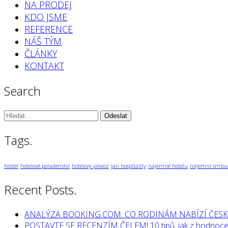
NA PRODEJ
KDO JSME
REFERENCE
NÁŠ TÝM
ČLÁNKY
KONTAKT
Search
Vyhledávání:
Tags.
hostel
hotelové poradenství
hotelový provoz
jan hospitality
nájemné hotelu
nájemní smlou
Recent Posts.
ANALÝZA BOOKING.COM: CO RODINÁM NABÍZÍ ČESK
POSTAVTE SE RECENZÍM ČELEM! 10 tipů, jak z hodnocen