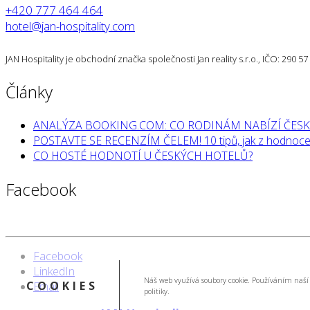
+420 777 464 464
hotel@jan-hospitality.com
JAN Hospitality je obchodní značka společnosti Jan reality s.r.o., IČO: 290 
Články
ANALÝZA BOOKING.COM: CO RODINÁM NABÍZÍ ČESK
POSTAVTE SE RECENZÍM ČELEM! 10 tipů, jak z hodnocen
CO HOSTÉ HODNOTÍ U ČESKÝCH HOTELŮ?
Facebook
Facebook
LinkedIn
Náš web využívá soubory cookie. Používáním naší 
COOKIES
Email
politiky.