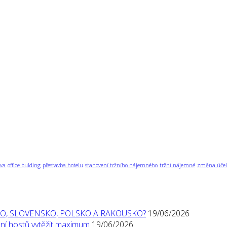
va
office bulding
přestavba hotelu
stanovení tržního nájemného
tržní nájemné
změna účel
O, SLOVENSKO, POLSKO A RAKOUSKO?
19/06/2026
í hostů vytěžit maximum
19/06/2026