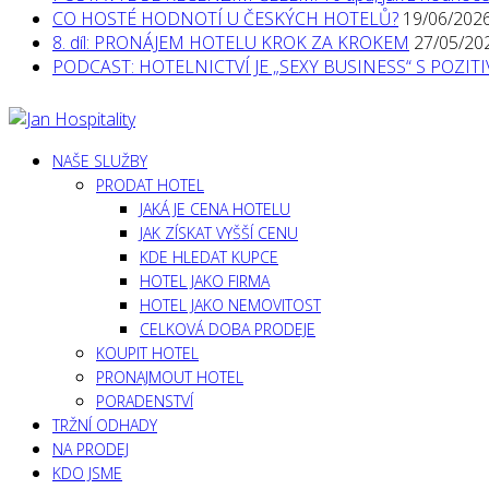
CO HOSTÉ HODNOTÍ U ČESKÝCH HOTELŮ?
19/06/202
8. díl: PRONÁJEM HOTELU KROK ZA KROKEM
27/05/20
PODCAST: HOTELNICTVÍ JE „SEXY BUSINESS“ S POZI
NAŠE SLUŽBY
PRODAT HOTEL
JAKÁ JE CENA HOTELU
JAK ZÍSKAT VYŠŠÍ CENU
KDE HLEDAT KUPCE
HOTEL JAKO FIRMA
HOTEL JAKO NEMOVITOST
CELKOVÁ DOBA PRODEJE
KOUPIT HOTEL
PRONAJMOUT HOTEL
PORADENSTVÍ
TRŽNÍ ODHADY
NA PRODEJ
KDO JSME