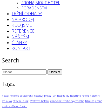
PRONAJMOUT HOTEL
PORADENSTVÍ
TRŽNÍ ODHADY
NA PRODEJ
KDO JSME
REFERENCE
NÁŠ TÝM
ČLÁNKY
KONTAKT
Search
Vyhledávání:
Tags.
hostel
hotelové poradenství
hotelový provoz
jan hospitality
nájemné hotelu
nájemní
smlouva
office bulding
přestavba hotelu
stanovení tržního nájemného
tržní nájemné
změna účelu užívání