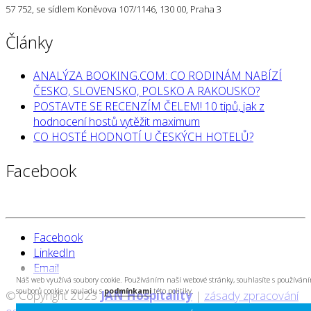
57 752, se sídlem Koněvova 107/1146, 130 00, Praha 3
Články
ANALÝZA BOOKING.COM: CO RODINÁM NABÍZÍ
ČESKO, SLOVENSKO, POLSKO A RAKOUSKO?
POSTAVTE SE RECENZÍM ČELEM! 10 tipů, jak z
hodnocení hostů vytěžit maximum
CO HOSTÉ HODNOTÍ U ČESKÝCH HOTELŮ?
Facebook
Facebook
LinkedIn
Email
Náš web využívá soubory cookie. Používáním naší webové stránky, souhlasíte s používán
souborů cookie v souladu s
podmínkami
této politiky.
© Copyright 2023
JAN Hospitality
|
zásady zpracování