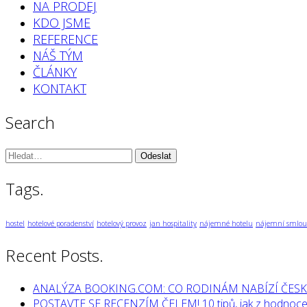
NA PRODEJ
KDO JSME
REFERENCE
NÁŠ TÝM
ČLÁNKY
KONTAKT
Search
Vyhledávání:
Tags.
hostel
hotelové poradenství
hotelový provoz
jan hospitality
nájemné hotelu
nájemní smlou
Recent Posts.
ANALÝZA BOOKING.COM: CO RODINÁM NABÍZÍ ČESK
POSTAVTE SE RECENZÍM ČELEM! 10 tipů, jak z hodnocen