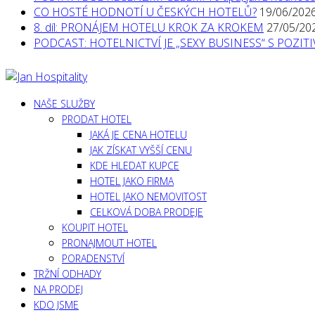
CO HOSTÉ HODNOTÍ U ČESKÝCH HOTELŮ?
19/06/202
8. díl: PRONÁJEM HOTELU KROK ZA KROKEM
27/05/20
PODCAST: HOTELNICTVÍ JE „SEXY BUSINESS“ S POZI
NAŠE SLUŽBY
PRODAT HOTEL
JAKÁ JE CENA HOTELU
JAK ZÍSKAT VYŠŠÍ CENU
KDE HLEDAT KUPCE
HOTEL JAKO FIRMA
HOTEL JAKO NEMOVITOST
CELKOVÁ DOBA PRODEJE
KOUPIT HOTEL
PRONAJMOUT HOTEL
PORADENSTVÍ
TRŽNÍ ODHADY
NA PRODEJ
KDO JSME