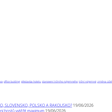
va
office bulding
přestavba hotelu
stanovení tržního nájemného
tržní nájemné
změna účel
O, SLOVENSKO, POLSKO A RAKOUSKO?
19/06/2026
í hostů vytěžit maximum
19/06/2026