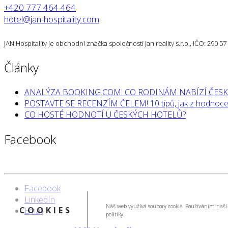
+420 777 464 464
hotel@jan-hospitality.com
JAN Hospitality je obchodní značka společnosti Jan reality s.r.o., IČO: 290 
Články
ANALÝZA BOOKING.COM: CO RODINÁM NABÍZÍ ČESK
POSTAVTE SE RECENZÍM ČELEM! 10 tipů, jak z hodnocen
CO HOSTÉ HODNOTÍ U ČESKÝCH HOTELŮ?
Facebook
Facebook
LinkedIn
Náš web využívá soubory cookie. Používáním naší 
COOKIES
Email
politiky.