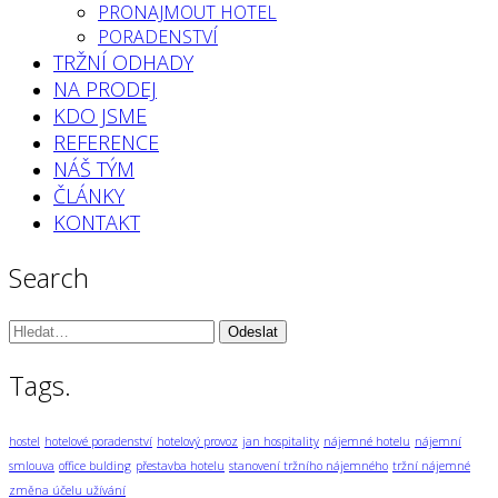
PRONAJMOUT HOTEL
PORADENSTVÍ
TRŽNÍ ODHADY
NA PRODEJ
KDO JSME
REFERENCE
NÁŠ TÝM
ČLÁNKY
KONTAKT
Search
Vyhledávání:
Tags.
hostel
hotelové poradenství
hotelový provoz
jan hospitality
nájemné hotelu
nájemní
smlouva
office bulding
přestavba hotelu
stanovení tržního nájemného
tržní nájemné
změna účelu užívání