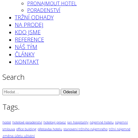
PRONAJMOUT HOTEL
PORADENSTVÍ
TRŽNÍ ODHADY
NA PRODEJ
KDO JSME
REFERENCE
NÁŠ TÝM
ČLÁNKY
KONTAKT
Search
Vyhledávání:
Tags.
hostel
hotelové poradenství
hotelový provoz
jan hospitality
nájemné hotelu
nájemní
smlouva
office bulding
přestavba hotelu
stanovení tržního nájemného
tržní nájemné
změna účelu užívání