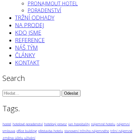
PRONAJMOUT HOTEL
PORADENSTVÍ
TRŽNÍ ODHADY
NA PRODEJ
KDO JSME
REFERENCE
NÁŠ TÝM
ČLÁNKY
KONTAKT
Search
Vyhledávání:
Tags.
hostel
hotelové poradenství
hotelový provoz
jan hospitality
nájemné hotelu
nájemní
smlouva
office bulding
přestavba hotelu
stanovení tržního nájemného
tržní nájemné
změna účelu užívání