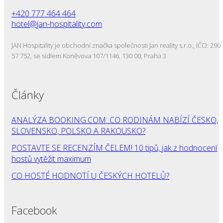
+420 777 464 464
hotel@jan-hospitality.com
JAN Hospitality je obchodní značka společnosti Jan reality s.r.o., IČO: 290
57 752, se sídlem Koněvova 107/1146, 130 00, Praha 3
Články
ANALÝZA BOOKING.COM: CO RODINÁM NABÍZÍ ČESKO,
SLOVENSKO, POLSKO A RAKOUSKO?
POSTAVTE SE RECENZÍM ČELEM! 10 tipů, jak z hodnocení
hostů vytěžit maximum
CO HOSTÉ HODNOTÍ U ČESKÝCH HOTELŮ?
Facebook